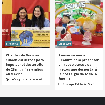
Lifestyle
Lifestyle
Clientes de Soriana
Perisur se une a
suman esfuerzos para
Peanuts para presentar
impulsar el desarrollo
un nuevo parque de
de 23 mil niñas y niños
juegos que despertará
en México
la nostalgia de toda la
familia
1 día ago
Editorial Staff
1 día ago
Editorial Staff