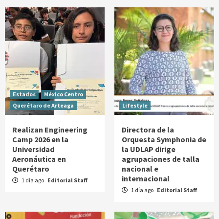
Estados
México Centro
Querétaro de Arteaga
Lifestyle
Realizan Engineering
Directora de la
Camp 2026 en la
Orquesta Symphonia de
Universidad
la UDLAP dirige
Aeronáutica en
agrupaciones de talla
Querétaro
nacional e
internacional
1 día ago
Editorial Staff
1 día ago
Editorial Staff