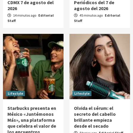
CDMX 7 de agosto del
Periódicos del 7 de
2026
agosto del 2026
14 minutos ago
Editorial
45 minutos ago
Editorial
Staff
Staff
Lifestyle
Lifestyle
Starbucks presenta en
Olvida el sérum: el
México «Juntémonos
secreto del cabello
Más», una plataforma
brillante empieza
que celebra el valor de
desde el secado
los encuentros
8 horas ago
Editorial Staff