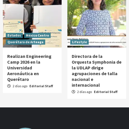
Estados
México Centro
Querétaro de Arteaga
Lifestyle
Realizan Engineering
Directora de la
Camp 2026 en la
Orquesta Symphonia de
Universidad
la UDLAP dirige
Aeronáutica en
agrupaciones de talla
Querétaro
nacional e
internacional
2 días ago
Editorial Staff
2 días ago
Editorial Staff