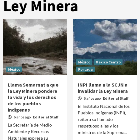
Ley Minera
México
México Centro
México
Portada
Llama Semarnat a que
INPI llama a la SCJN a
la Ley Minera pondere
invalidar la Ley Minera
la vida y los derechos
6 años ago
Editorial Staff
de los pueblos
El Instituto Nacional de los
indígenas
Pueblos Indígenas (INPI),
6 años ago
Editorial Staff
reitera su llamado
La Secretaría de Medio
respetuoso a las y los
Ambiente y Recursos
ministros de la Suprema...
Naturales expresa su