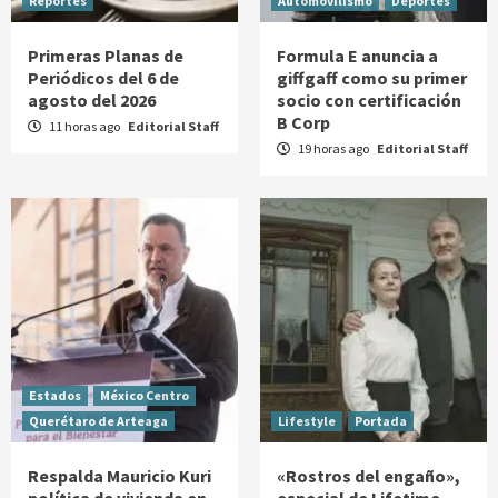
Reportes
Automovilismo
Deportes
Primeras Planas de
Formula E anuncia a
Periódicos del 6 de
giffgaff como su primer
agosto del 2026
socio con certificación
B Corp
11 horas ago
Editorial Staff
19 horas ago
Editorial Staff
Estados
México Centro
Querétaro de Arteaga
Lifestyle
Portada
Respalda Mauricio Kuri
«Rostros del engaño»,
política de vivienda en
especial de Lifetime