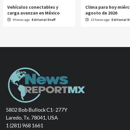
Vehículos conectables y
Clima para hoy miérc
carga avanzan en México
agosto de 2026
9 horas ago
Editorial Staff
13 horas ago
Editorial S
5802 Bob Bullock C1- 277Y
Laredo, Tx. 78041, USA
1 (281) 968 1661