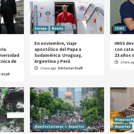
Europa
Mundo
CDMX
En noviembre, viaje
IMSS devu
ria
apostólico del Papa a
con cata
iversidad
Sudamérica: Uruguay,
23 años d
cnica de
Argentina y Perú
1 hora a
1 hora ago
Editorial Staff
 Staff
Primeras P
Manifestaciones
Reportes
Reportes