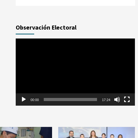
Observación Electoral
Reproductor
de
vídeo
00:00
17:24