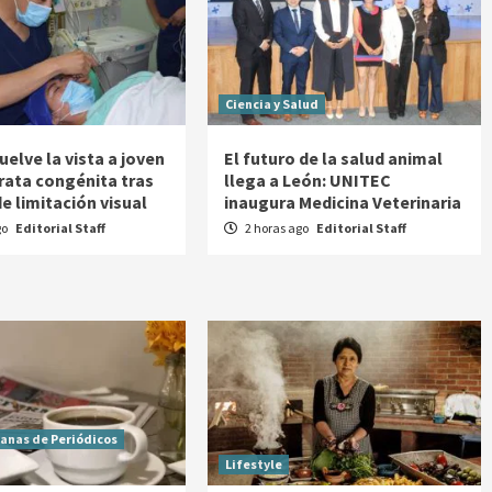
Ciencia y Salud
elve la vista a joven
El futuro de la salud animal
rata congénita tras
llega a León: UNITEC
e limitación visual
inaugura Medicina Veterinaria
go
Editorial Staff
2 horas ago
Editorial Staff
lanas de Periódicos
Lifestyle