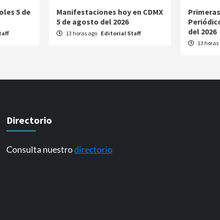
oles 5 de
Manifestaciones hoy en CDMX
Primeras
5 de agosto del 2026
Periódic
del 2026
taff
13 horas ago
Editorial Staff
13 horas
Directorio
Consulta nuestro
directorio