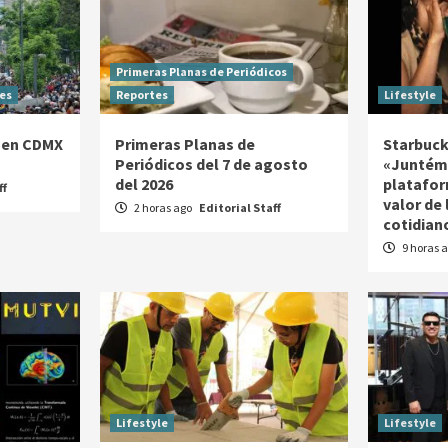
Primeras Planas de Periódicos
es
Reportes
Lifestyle
 en CDMX
Primeras Planas de
Starbuck
Periódicos del 7 de agosto
«Juntém
del 2026
platafor
ff
valor de
2 horas ago
Editorial Staff
cotidian
9 horas 
Lifestyle
Lifestyle