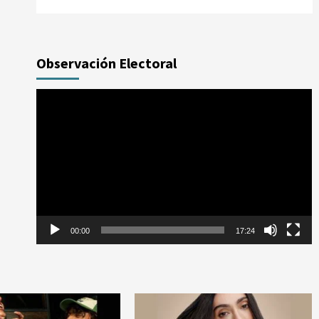
Observación Electoral
Reproductor
de
vídeo
00:00
17:24