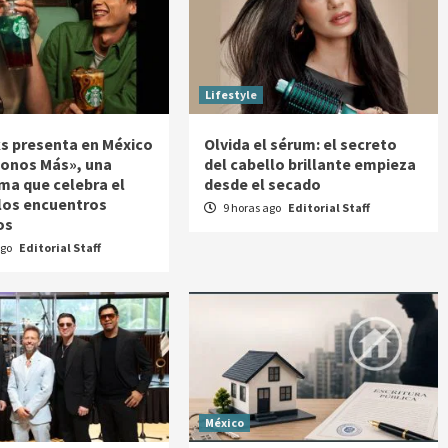
Lifestyle
s presenta en México
Olvida el sérum: el secreto
onos Más», una
del cabello brillante empieza
ma que celebra el
desde el secado
 los encuentros
9 horas ago
Editorial Staff
os
ago
Editorial Staff
México