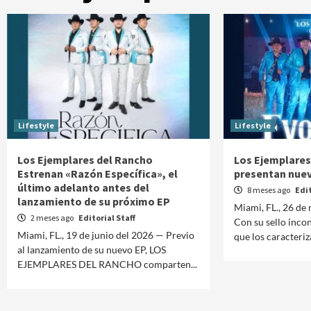
Lifestyle
Lifestyle
Los Ejemplares del Rancho
Los Ejemplares
Estrenan «Razón Específica», el
presentan nuev
último adelanto antes del
8 meses ago
Edit
lanzamiento de su próximo EP
Miami, FL., 26 de
2 meses ago
Editorial Staff
Con su sello incon
Miami, FL., 19 de junio del 2026 — Previo
que los caracteriz
al lanzamiento de su nuevo EP, LOS
EJEMPLARES DEL RANCHO comparten...