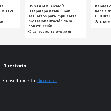
la
USG LATAM, Alcaldía
Banda Lo
l MUTVI
Iztapalapa y CMIC unen
beca a t
esfuerzos para impulsar la
Cultural
profesionalización de la
aff
13 horas
construcción
12 horas ago
Editorial Staff
Directorio
Consulta nuestro
directorio