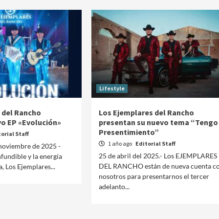
Lifestyle
 del Rancho
Los Ejemplares del Rancho
o EP «Evolución»
presentan su nuevo tema “Tengo 
Presentimiento”
orial Staff
1 año ago
Editorial Staff
 noviembre de 2025 -
25 de abril del 2025.- Los EJEMPLARES
fundible y la energía
DEL RANCHO están de nueva cuenta c
a, Los Ejemplares...
Manifestaciones
Reportes
nosotros para presentarnos el tercer
adelanto...
Manifestaciones hoy en CDMX 6 de agosto del
2026
1 día ago
Editorial Staff