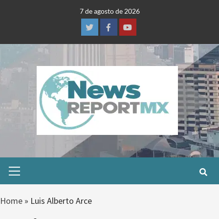
Skip
7 de agosto de 2026
to
content
Twitter
Facebook
Youtube
Primary
Menu
Home
»
Luis Alberto Arce