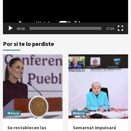
00:00
17:24
Por si te lo perdiste
México
México
Se restablecen las
Semarnat impulsará