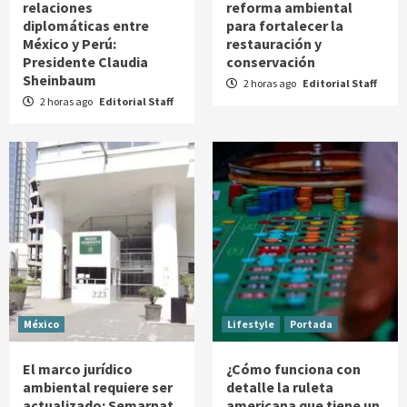
relaciones
reforma ambiental
diplomáticas entre
para fortalecer la
México y Perú:
restauración y
Presidente Claudia
conservación
Sheinbaum
2 horas ago
Editorial Staff
2 horas ago
Editorial Staff
México
Lifestyle
Portada
El marco jurídico
¿Cómo funciona con
ambiental requiere ser
detalle la ruleta
actualizado: Semarnat
americana que tiene un