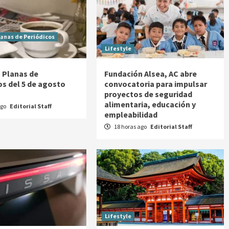
lanas de Periódicos
Lifestyle
 Planas de
Fundación Alsea, AC abre
os del 5 de agosto
convocatoria para impulsar
proyectos de seguridad
alimentaria, educación y
ago
Editorial Staff
empleabilidad
18 horas ago
Editorial Staff
Lifestyle