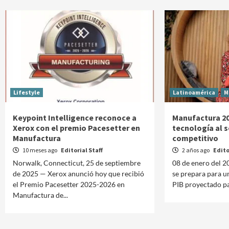
Lifestyle
Latinoamérica
M
Keypoint Intelligence reconoce a
Manufactura 20
Xerox con el premio Pacesetter en
tecnología al s
Manufactura
competitivo
10 meses ago
Editorial Staff
2 años ago
Edito
Norwalk, Connecticut, 25 de septiembre
08 de enero del 20
de 2025 — Xerox anunció hoy que recibió
se prepara para u
el Premio Pacesetter 2025-2026 en
PIB proyectado pa
Manufactura de...