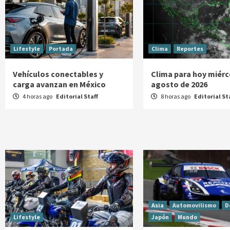
Lifestyle
Portada
Clima
Reportes
Vehículos conectables y
Clima para hoy miérc
carga avanzan en México
agosto de 2026
4 horas ago
Editorial Staff
8 horas ago
Editorial St
Asia
Automovilismo
D
Lifestyle
Japón
Mundo