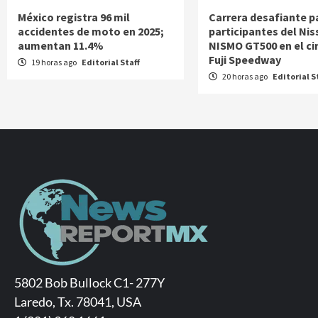
México registra 96 mil
Carrera desafiante p
accidentes de moto en 2025;
participantes del Nis
aumentan 11.4%
NISMO GT500 en el ci
Fuji Speedway
19 horas ago
Editorial Staff
20 horas ago
Editorial S
5802 Bob Bullock C1- 277Y
Laredo, Tx. 78041, USA