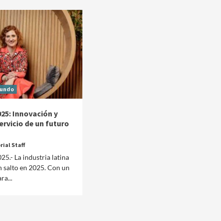
undo
25: Innovación y
ervicio de un futuro
rial Staff
25.- La industria latina
n salto en 2025. Con un
Manifestaciones
Reportes
ra...
Manifestaciones hoy en CDMX 4 de agosto del
2026
1 día ago
Editorial Staff