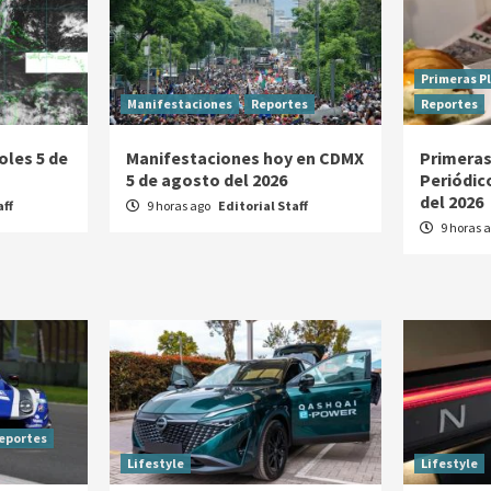
Primeras P
Manifestaciones
Reportes
Reportes
oles 5 de
Manifestaciones hoy en CDMX
Primeras
5 de agosto del 2026
Periódic
del 2026
aff
9 horas ago
Editorial Staff
9 horas 
eportes
Lifestyle
Lifestyle