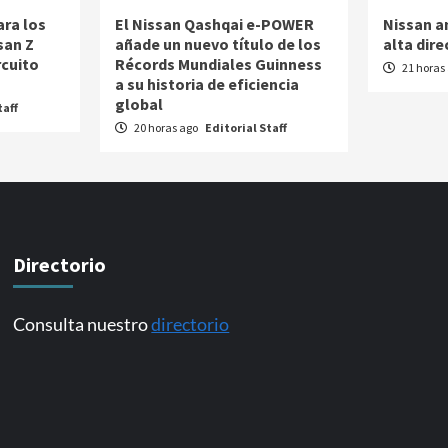
ara los
El Nissan Qashqai e-POWER
Nissan a
san Z
añade un nuevo título de los
alta dire
rcuito
Récords Mundiales Guinness
21 horas
a su historia de eficiencia
global
taff
20 horas ago
Editorial Staff
Directorio
Consulta nuestro
directorio