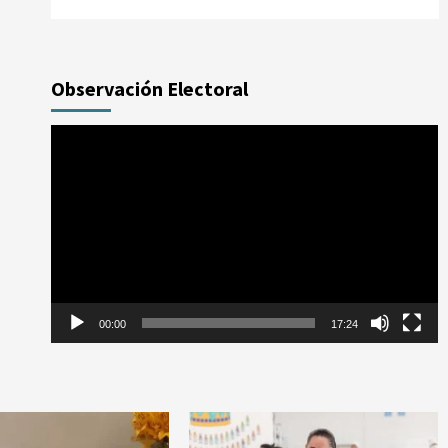
Observación Electoral
Reproductor
de
vídeo
00:00
17:24