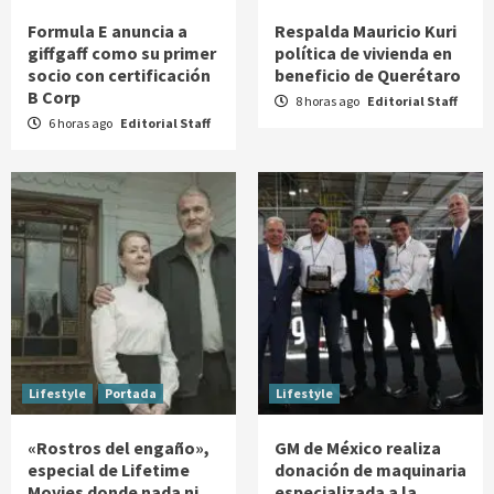
Formula E anuncia a
Respalda Mauricio Kuri
giffgaff como su primer
política de vivienda en
socio con certificación
beneficio de Querétaro
B Corp
8 horas ago
Editorial Staff
6 horas ago
Editorial Staff
Lifestyle
Portada
Lifestyle
«Rostros del engaño»,
GM de México realiza
especial de Lifetime
donación de maquinaria
Movies donde nada ni
especializada a la