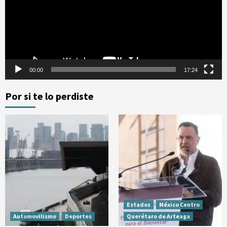
00:00
17:24
Por si te lo perdiste
Estados
México Centro
Automovilismo
Deportes
Querétaro de Arteaga