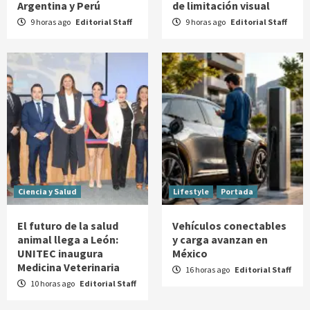
Argentina y Perú
de limitación visual
9 horas ago
Editorial Staff
9 horas ago
Editorial Staff
Ciencia y Salud
Lifestyle
Portada
El futuro de la salud
Vehículos conectables
animal llega a León:
y carga avanzan en
UNITEC inaugura
México
Medicina Veterinaria
16 horas ago
Editorial Staff
10 horas ago
Editorial Staff