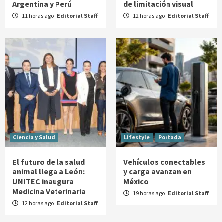
Argentina y Perú
de limitación visual
11 horas ago
Editorial Staff
12 horas ago
Editorial Staff
Ciencia y Salud
Lifestyle
Portada
El futuro de la salud
Vehículos conectables
animal llega a León:
y carga avanzan en
UNITEC inaugura
México
Medicina Veterinaria
19 horas ago
Editorial Staff
12 horas ago
Editorial Staff