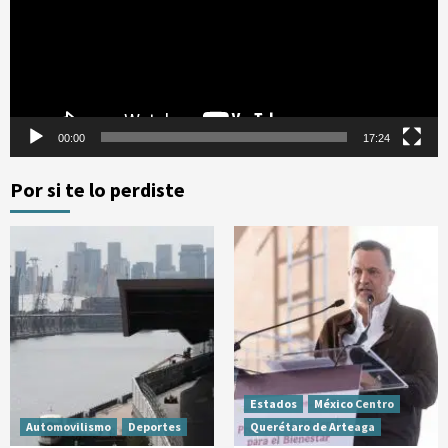
00:00
17:24
Por si te lo perdiste
Estados
México Centro
Automovilismo
Deportes
Querétaro de Arteaga