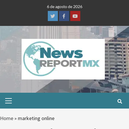
Skip
6 de agosto de 2026
to
content
Twitter
Facebook
Youtube
Primary
Menu
Home
»
marketing online