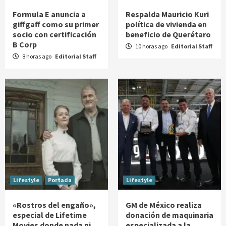
Formula E anuncia a
Respalda Mauricio Kuri
giffgaff como su primer
política de vivienda en
socio con certificación
beneficio de Querétaro
B Corp
10 horas ago
Editorial Staff
8 horas ago
Editorial Staff
Lifestyle
Portada
Lifestyle
«Rostros del engaño»,
GM de México realiza
especial de Lifetime
donación de maquinaria
Movies donde nada ni
especializada a la