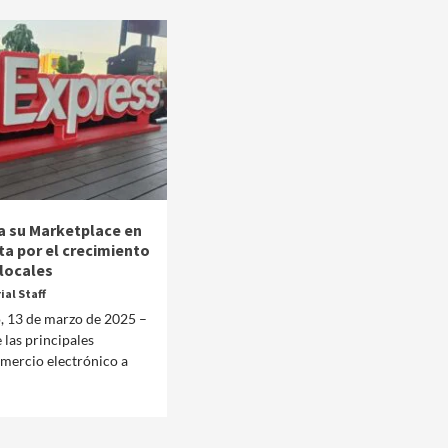
za su Marketplace en
ta por el crecimiento
locales
ial Staff
, 13 de marzo de 2025 –
 las principales
Manifestaciones
Reportes
mercio electrónico a
Manifestaciones hoy en CDMX 4 de agosto del
2026
2 días ago
Editorial Staff