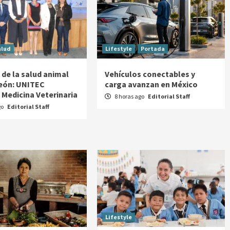
alud
Lifestyle
Portada
 de la salud animal
Vehículos conectables y
León: UNITEC
carga avanzan en México
 Medicina Veterinaria
8 horas ago
Editorial Staff
go
Editorial Staff
Lifestyle