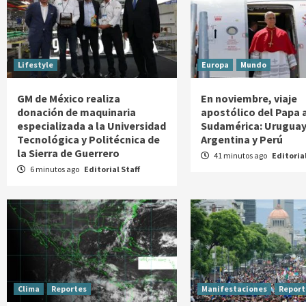
Lifestyle
Europa
Mundo
GM de México realiza
En noviembre, viaje
donación de maquinaria
apostólico del Papa 
especializada a la Universidad
Sudamérica: Uruguay
Tecnológica y Politécnica de
Argentina y Perú
la Sierra de Guerrero
41 minutos ago
Editorial
6 minutos ago
Editorial Staff
Clima
Reportes
Manifestaciones
Report