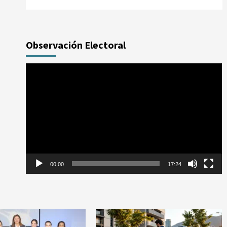
Observación Electoral
Reproductor
de
vídeo
00:00
17:24