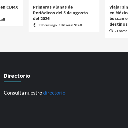
 en CDMX
Primeras Planas de
Viajar si
Periódicos del 5 de agosto
en Méxic
del 2026
buscan e
taff
destinos
13 horas ago
Editorial Staff
21 horas
Directorio
Consulta nuestro
directorio