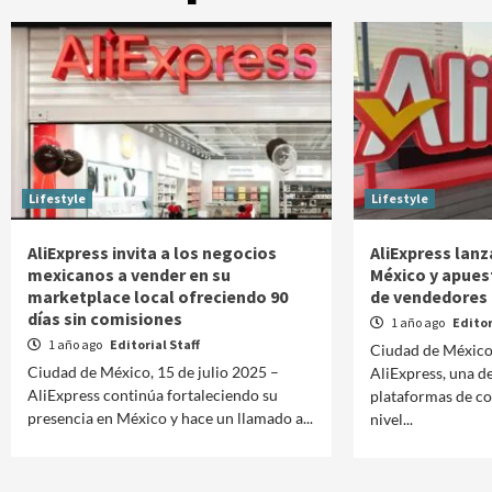
Lifestyle
Lifestyle
AliExpress invita a los negocios
AliExpress lan
mexicanos a vender en su
México y apues
marketplace local ofreciendo 90
de vendedores 
días sin comisiones
1 año ago
Editor
1 año ago
Editorial Staff
Ciudad de México
Ciudad de México, 15 de julio 2025 –
AliExpress, una de
AliExpress continúa fortaleciendo su
plataformas de co
presencia en México y hace un llamado a...
nivel...