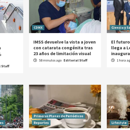
CDMX
Ciencia y S
IMSS devuelve la vista a joven
El futuro
a
con catarata congénita tras
llega a 
,
23 años de limitación visual
inaugura
58 minutos ago
Editorial Staff
1 hora a
 Staff
Primeras Planas de Periódicos
es
Reportes
Lifestyle