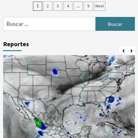
Paginación
1
2
3
4
…
9
Next
de
Buscar:
entradas
Reportes