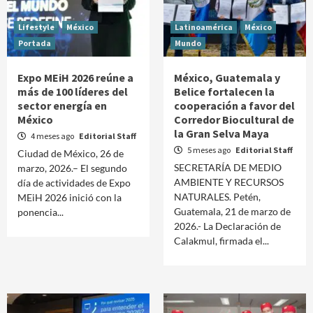
Lifestyle
México
Latinoamérica
México
Portada
Mundo
Expo MEiH 2026 reúne a
México, Guatemala y
más de 100 líderes del
Belice fortalecen la
sector energía en
cooperación a favor del
México
Corredor Biocultural de
la Gran Selva Maya
4 meses ago
Editorial Staff
5 meses ago
Editorial Staff
Ciudad de México, 26 de
SECRETARÍA DE MEDIO
marzo, 2026.– El segundo
AMBIENTE Y RECURSOS
día de actividades de Expo
NATURALES. Petén,
MEiH 2026 inició con la
Guatemala, 21 de marzo de
ponencia...
2026.- La Declaración de
Calakmul, firmada el...