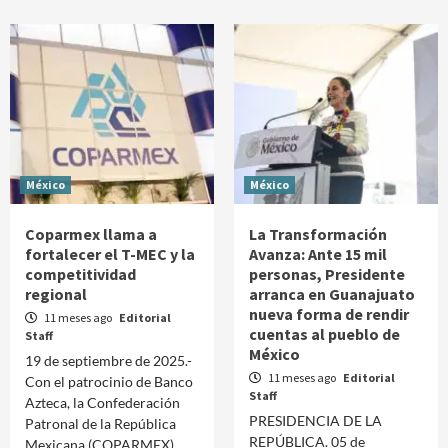
México
México
Coparmex llama a
La Transformación
fortalecer el T-MEC y la
Avanza: Ante 15 mil
competitividad
personas, Presidente
regional
arranca en Guanajuato
nueva forma de rendir
11 meses ago
Editorial
cuentas al pueblo de
Staff
México
19 de septiembre de 2025.-
11 meses ago
Editorial
Con el patrocinio de Banco
Staff
Azteca, la Confederación
PRESIDENCIA DE LA
Patronal de la República
REPÚBLICA. 05 de
Mexicana (COPARMEX)