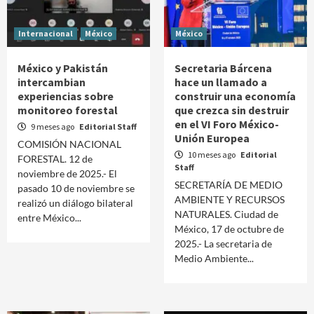
Internacional
México
México
México y Pakistán
Secretaria Bárcena
intercambian
hace un llamado a
experiencias sobre
construir una economía
monitoreo forestal
que crezca sin destruir
en el VI Foro México-
9 meses ago
Editorial Staff
Unión Europea
COMISIÓN NACIONAL
10 meses ago
Editorial
FORESTAL. 12 de
Staff
noviembre de 2025.- El
SECRETARÍA DE MEDIO
pasado 10 de noviembre se
AMBIENTE Y RECURSOS
realizó un diálogo bilateral
NATURALES. Ciudad de
entre México...
México, 17 de octubre de
2025.- La secretaria de
Medio Ambiente...