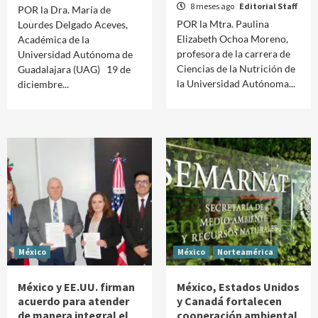
8 meses ago
Editorial Staff
POR la Dra. María de
POR la Mtra. Paulina
Lourdes Delgado Aceves,
Elizabeth Ochoa Moreno,
Académica de la
profesora de la carrera de
Universidad Autónoma de
Ciencias de la Nutrición de
Guadalajara (UAG) 19 de
la Universidad Autónoma...
diciembre...
México
México
Norteamérica
México y EE.UU. firman
México, Estados Unidos
acuerdo para atender
y Canadá fortalecen
de manera integral el
cooperación ambiental