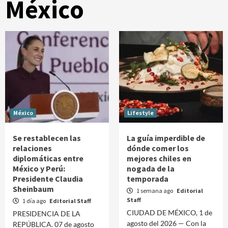
México
México
Lifestyle
Se restablecen las
La guía imperdible de
relaciones
dónde comer los
diplomáticas entre
mejores chiles en
México y Perú:
nogada de la
Presidente Claudia
temporada
Sheinbaum
1 semana ago
Editorial
Staff
1 día ago
Editorial Staff
CIUDAD DE MÉXICO, 1 de
PRESIDENCIA DE LA
agosto del 2026 — Con la
REPÚBLICA. 07 de agosto