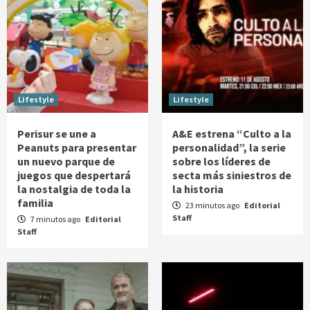
Lifestyle
Lifestyle
Perisur se une a
A&E estrena “Culto a la
Peanuts para presentar
personalidad”, la serie
un nuevo parque de
sobre los líderes de
juegos que despertará
secta más siniestros de
la nostalgia de toda la
la historia
familia
23 minutos ago
Editorial
Staff
7 minutos ago
Editorial
Staff