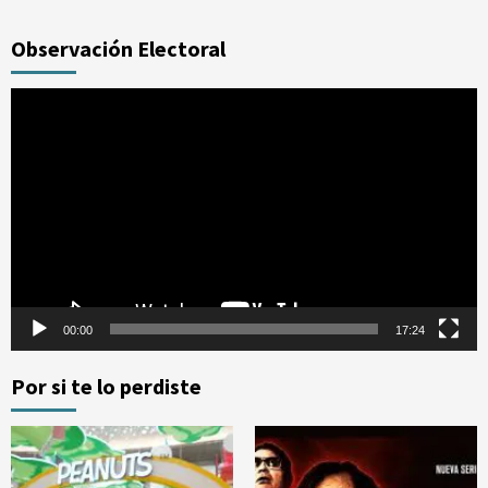
Observación Electoral
Reproductor
de
vídeo
00:00
17:24
Por si te lo perdiste