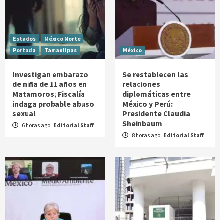
Estados
México Norte
Portada
Tamaulipas
México
Investigan embarazo
Se restablecen las
de niña de 11 años en
relaciones
Matamoros; Fiscalía
diplomáticas entre
indaga probable abuso
México y Perú:
sexual
Presidente Claudia
Sheinbaum
6 horas ago
Editorial Staff
8 horas ago
Editorial Staff