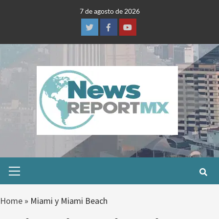
Skip
7 de agosto de 2026
to
content
Twitter
Facebook
Youtube
Primary
Menu
Home
»
Miami y Miami Beach