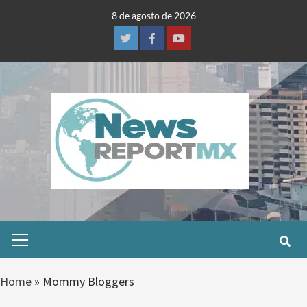
Skip
8 de agosto de 2026
to
content
Twitter
Facebook
Youtube
Primary
Menu
Home
»
Mommy Bloggers