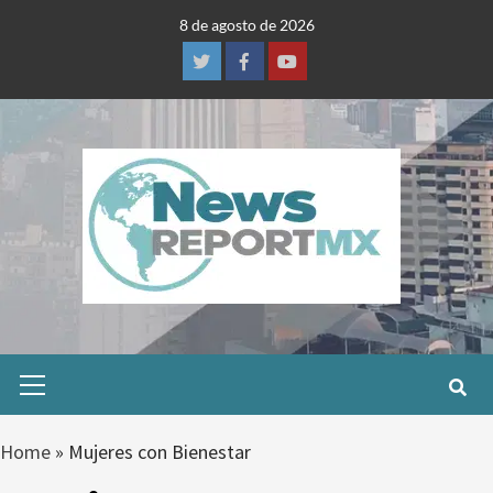
Skip
8 de agosto de 2026
to
content
Twitter
Facebook
Youtube
Primary
Menu
Home
»
Mujeres con Bienestar