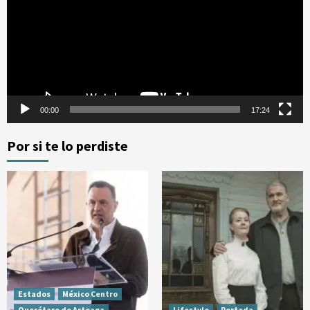
vídeo
00:00
17:24
Por si te lo perdiste
Estados
México Centro
Querétaro de Arteaga
Lifestyle
Portada