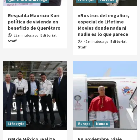
Respalda Mauricio Kuri
«Rostros del engaño»,
política de vivienda en
especial de Lifetime
beneficio de Querétaro
Movies donde nada ni
nadie es lo que parece
22 minutos ago
Editorial
Staff
42 minutos ago
Editorial
Staff
Lifestyle
Europa
Mundo
GM de México realiza
En noviembre, viaje