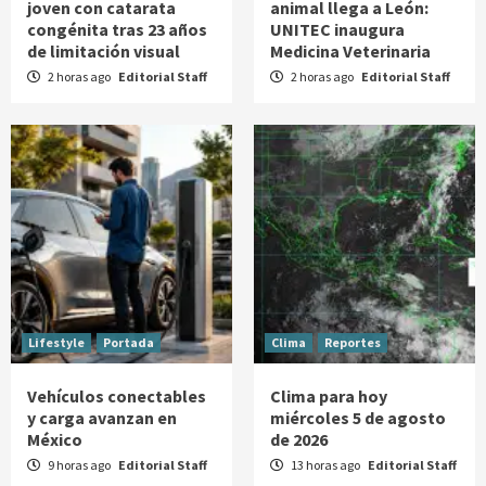
joven con catarata
animal llega a León:
congénita tras 23 años
UNITEC inaugura
de limitación visual
Medicina Veterinaria
2 horas ago
Editorial Staff
2 horas ago
Editorial Staff
Lifestyle
Portada
Clima
Reportes
Vehículos conectables
Clima para hoy
y carga avanzan en
miércoles 5 de agosto
México
de 2026
9 horas ago
Editorial Staff
13 horas ago
Editorial Staff