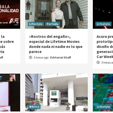
Lifestyle
Portada
Lifestyle
 la
«Rostros del engaño»,
Acura pr
ie sobre
especial de Lifetime Movies
prototip
más
donde nada ni nadie es lo que
diseño d
ria
parece
generaci
Car Week
aff
3 horas ago
Editorial Staff
3 horas 
México
Lifestyle