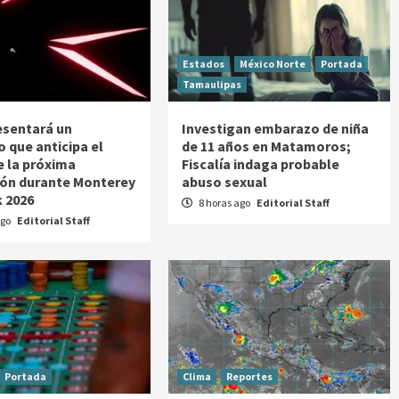
Estados
México Norte
Portada
Tamaulipas
esentará un
Investigan embarazo de niña
o que anticipa el
de 11 años en Matamoros;
e la próxima
Fiscalía indaga probable
ón durante Monterey
abuso sexual
 2026
8 horas ago
Editorial Staff
ago
Editorial Staff
Portada
Clima
Reportes