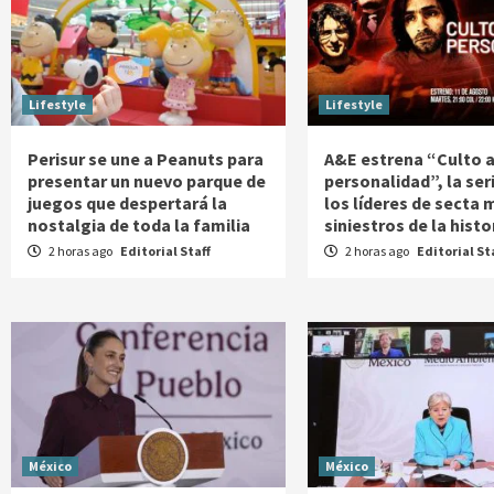
Lifestyle
Lifestyle
Perisur se une a Peanuts para
A&E estrena “Culto a
presentar un nuevo parque de
personalidad”, la ser
juegos que despertará la
los líderes de secta 
nostalgia de toda la familia
siniestros de la histo
2 horas ago
Editorial Staff
2 horas ago
Editorial St
México
México