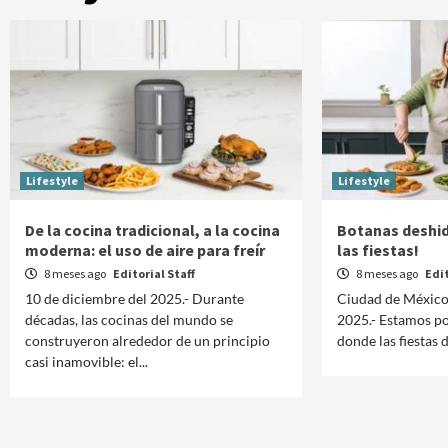
Lifestyle
Lifestyle
De la cocina tradicional, a la cocina
Botanas deshid
moderna: el uso de aire para freír
las fiestas!
8 meses ago
Editorial Staff
8 meses ago
Edit
10 de diciembre del 2025.- Durante
Ciudad de México
décadas, las cocinas del mundo se
2025.- Estamos po
construyeron alrededor de un principio
donde las fiestas de
Manifestaciones
Reportes
casi inamovible: el...
Manifestaciones hoy en CDMX 6 de agosto
2026
2 días ago
Editorial Staff