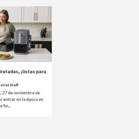
ratadas, ¡listas para
orial Staff
, 27 de noviembre de
r entrar en la época en
 fin...
Clima
Reportes
 del
Clima para hoy viernes 7 de agosto de 2026
15 horas ago
Editorial Staff