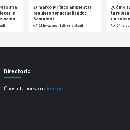
 reforma
El marco jurídico ambiental
¿Cómo fu
lecer la
requiere ser actualizado:
la rulet
rvación
Semarnat
un solo 
taff
11 horas ago
Editorial Staff
14 horas
Directorio
Consulta nuestro
directorio