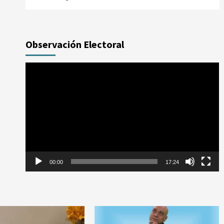
Observación Electoral
Reproductor
de
vídeo
00:00
17:24