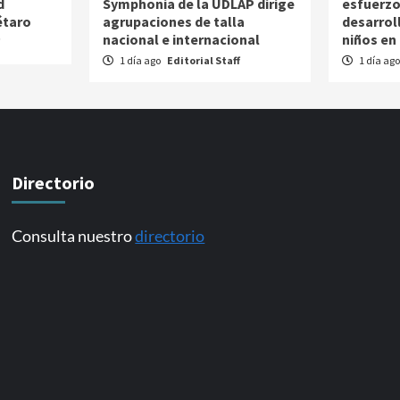
d
Symphonia de la UDLAP dirige
esfuerzo
étaro
agrupaciones de talla
desarroll
nacional e internacional
niños en
1 día ago
Editorial Staff
1 día ag
Directorio
Consulta nuestro
directorio