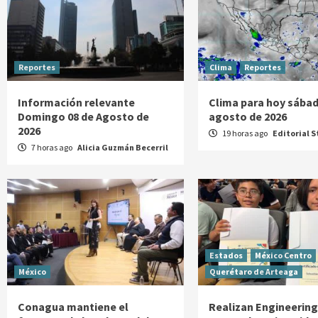
Reportes
Clima
Reportes
Información relevante
Clima para hoy sábad
Domingo 08 de Agosto de
agosto de 2026
2026
19 horas ago
Editorial S
7 horas ago
Alicia Guzmán Becerril
Estados
México Centro
México
Querétaro de Arteaga
Conagua mantiene el
Realizan Engineerin