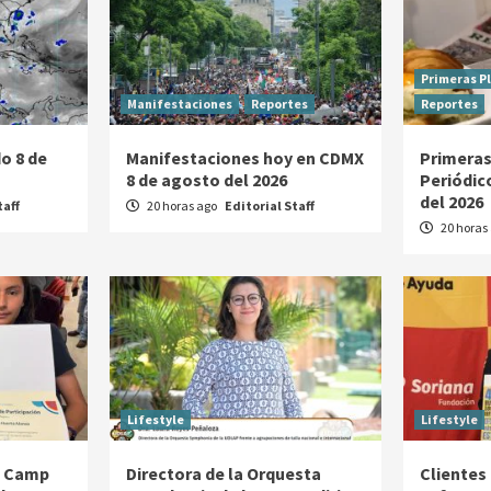
Primeras P
Manifestaciones
Reportes
Reportes
o 8 de
Manifestaciones hoy en CDMX
Primeras
8 de agosto del 2026
Periódic
del 2026
taff
20 horas ago
Editorial Staff
20 horas
Lifestyle
Lifestyle
g Camp
Directora de la Orquesta
Clientes