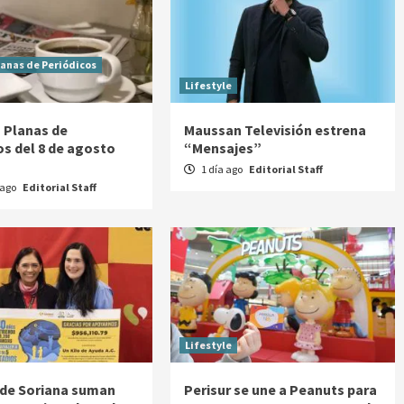
lanas de Periódicos
Lifestyle
 Planas de
Maussan Televisión estrena
os del 8 de agosto
“Mensajes”
1 día ago
Editorial Staff
 ago
Editorial Staff
Lifestyle
 de Soriana suman
Perisur se une a Peanuts para