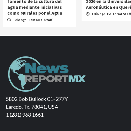
fomento de la cultura del
2026 en la Universida
agua mediante iniciativas
Aeronáutica en Quer
como Murales por el Agua
1 día ago
Editorial Staff
1 día ago
Editorial Staff
5802 Bob Bullock C1- 277Y
Laredo, Tx. 78041, USA
1 (281) 968 1661