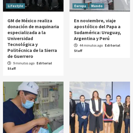
Lifestyle
Europa
Mundo
GM de México realiza
En noviembre, viaje
donación de maquinaria
apostólico del Papa a
especializada a la
Sudamérica: Uruguay,
Universidad
Argentina y Perú
Tecnológica y
44 minutos ago
Editorial
Politécnica de la Sierra
Staff
de Guerrero
9 minutos ago
Editorial
Staff