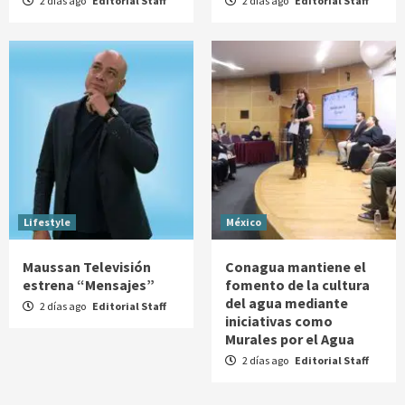
2 días ago
Editorial Staff
2 días ago
Editorial Staff
Lifestyle
México
Maussan Televisión
Conagua mantiene el
estrena “Mensajes”
fomento de la cultura
del agua mediante
2 días ago
Editorial Staff
iniciativas como
Murales por el Agua
2 días ago
Editorial Staff