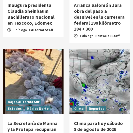
Inaugura presidenta
Arranca Salomón Jara
Claudia Sheinbaum
obra del paso a
Bachillerato Nacional
desnivel en la carretera
en Texcoco, Edomex
federal 190 kilómetro
184 + 300
1 día ago
Editorial Staff
1 día ago
Editorial Staff
Baja California Sur
Estados
México Norte
Clima
Reportes
La Secretaría de Marina
Clima para hoy sábado
y la Profepa recuperan
8 de agosto de 2026