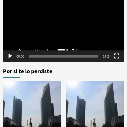
de
vídeo
00:00
17:24
Por si te lo perdiste