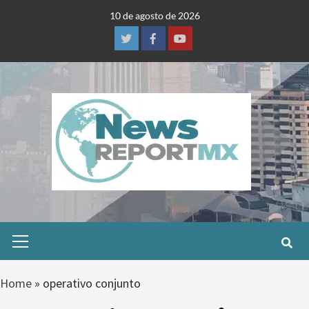
Skip
10 de agosto de 2026
to
content
Twitter
Facebook
Youtube
Primary
Menu
Home
»
operativo conjunto