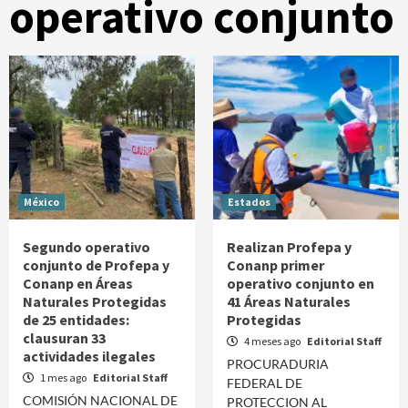
operativo conjunto
México
Estados
Segundo operativo
Realizan Profepa y
conjunto de Profepa y
Conanp primer
Conanp en Áreas
operativo conjunto en
Naturales Protegidas
41 Áreas Naturales
de 25 entidades:
Protegidas
clausuran 33
4 meses ago
Editorial Staff
actividades ilegales
PROCURADURIA
1 mes ago
Editorial Staff
FEDERAL DE
COMISIÓN NACIONAL DE
PROTECCION AL