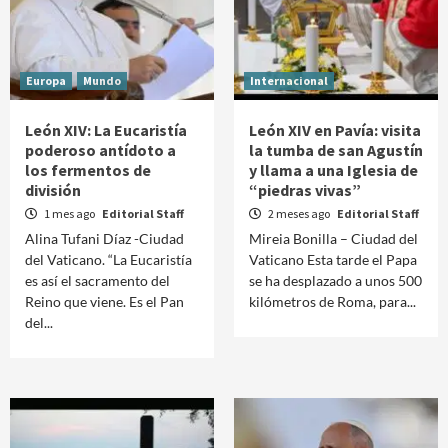
Europa
Mundo
Internacional
León XIV: La Eucaristía
León XIV en Pavía: visita
poderoso antídoto a
la tumba de san Agustín
los fermentos de
y llama a una Iglesia de
división
“piedras vivas”
1 mes ago
Editorial Staff
2 meses ago
Editorial Staff
Alina Tufani Díaz -Ciudad
Mireia Bonilla – Ciudad del
del Vaticano. “La Eucaristía
Vaticano Esta tarde el Papa
es así el sacramento del
se ha desplazado a unos 500
Reino que viene. Es el Pan
kilómetros de Roma, para...
del...