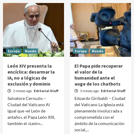
Europa
Mundo
Europa
Mundo
León XIV presenta la
El Papa pide recuperar
encíclica: desarmar la
el valor de la
IA, no a lógicas de
humanidad ante el
exclusión y dominio
auge de los chatbots
2 meses ago
Editorial Staff
3 meses ago
Editorial Staff
Salvatore Cernuzio –
Edoardo Giribaldi – Ciudad
Ciudad del Vaticano Al
del Vaticano La Iglesia está
igual que «el León de
plenamente involucrada y
antaño», el Papa León XIII,
comprometida con el
también el «León»...
ámbito de la comunicación
social,...