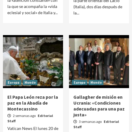
la «atención constante» con
la parte oriental del Lacio
la que se acompaña la «vida
(Italia), dos días después de
eclesial y social» de Italia y...
la...
Europa
Mundo
Europa
Mundo
El Papa León reza por la
Gallagher de misión en
paz en la Abadía de
Ucrania: «Condiciones
Montecassino
adecuadas para una paz
justa»
2 semanas ago
Editorial
Staff
3 semanas ago
Editorial
Staff
Vatican News El lunes 20 de