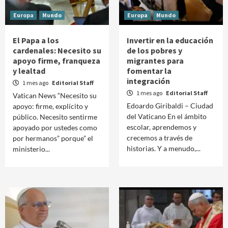
Europa
Mundo
Europa
Mundo
El Papa a los
Invertir en la educación
cardenales: Necesito su
de los pobres y
apoyo firme, franqueza
migrantes para
y lealtad
fomentar la
integración
1 mes ago
Editorial Staff
1 mes ago
Editorial Staff
Vatican News “Necesito su
Edoardo Giribaldi – Ciudad
apoyo: firme, explícito y
del Vaticano En el ámbito
público. Necesito sentirme
escolar, aprendemos y
apoyado por ustedes como
crecemos a través de
por hermanos” porque” el
historias. Y a menudo,...
ministerio...