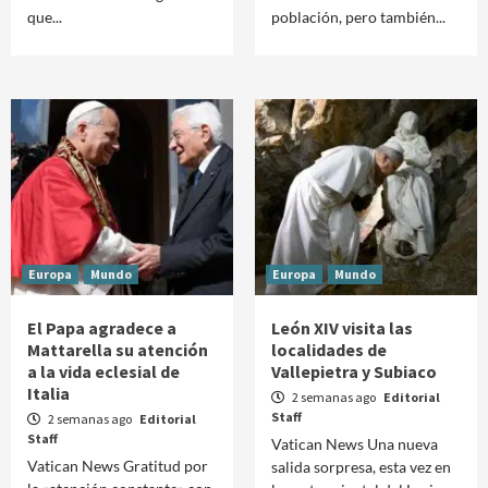
que...
población, pero también...
Europa
Mundo
Europa
Mundo
El Papa agradece a
León XIV visita las
Mattarella su atención
localidades de
a la vida eclesial de
Vallepietra y Subiaco
Italia
2 semanas ago
Editorial
Staff
2 semanas ago
Editorial
Staff
Vatican News Una nueva
Vatican News Gratitud por
salida sorpresa, esta vez en