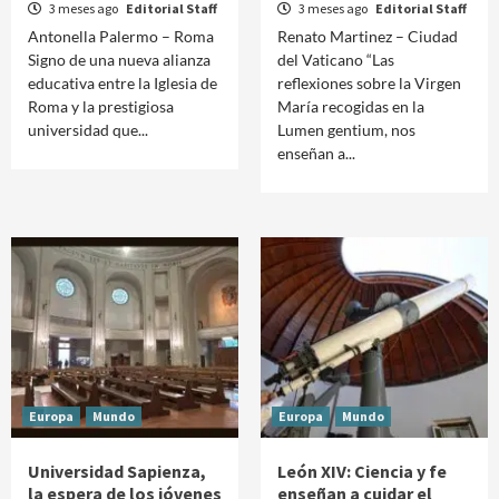
3 meses ago
Editorial Staff
3 meses ago
Editorial Staff
Antonella Palermo – Roma
Renato Martinez – Ciudad
Signo de una nueva alianza
del Vaticano “Las
educativa entre la Iglesia de
reflexiones sobre la Virgen
Roma y la prestigiosa
María recogidas en la
universidad que...
Lumen gentium, nos
enseñan a...
Europa
Mundo
Europa
Mundo
Universidad Sapienza,
León XIV: Ciencia y fe
la espera de los jóvenes
enseñan a cuidar el