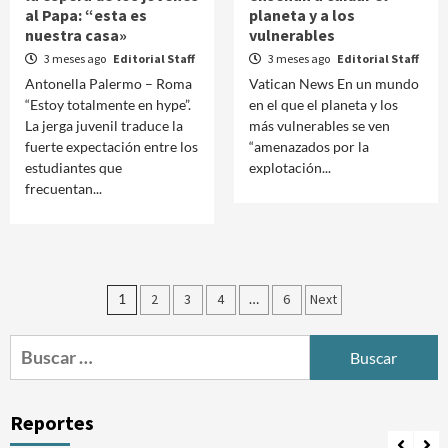
al Papa: “esta es
planeta y a los
nuestra casa»
vulnerables
3 meses ago
Editorial Staff
3 meses ago
Editorial Staff
Antonella Palermo – Roma
Vatican News En un mundo
“Estoy totalmente en hype”.
en el que el planeta y los
La jerga juvenil traduce la
más vulnerables se ven
fuerte expectación entre los
“amenazados por la
estudiantes que
explotación...
frecuentan...
Paginación
1
2
3
4
…
6
Next
de
Buscar:
entradas
Reportes