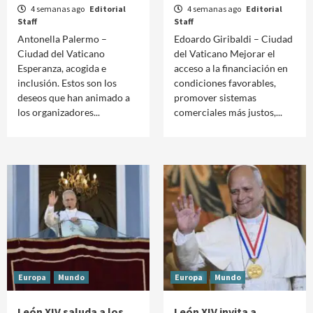
4 semanas ago
Editorial
4 semanas ago
Editorial
Staff
Staff
Antonella Palermo –
Edoardo Giribaldi – Ciudad
Ciudad del Vaticano
del Vaticano Mejorar el
Esperanza, acogida e
acceso a la financiación en
inclusión. Estos son los
condiciones favorables,
deseos que han animado a
promover sistemas
los organizadores...
comerciales más justos,...
Europa
Mundo
Europa
Mundo
León XIV saluda a los
León XIV invita a