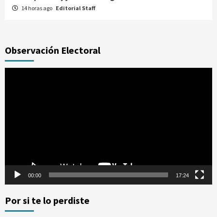
14 horas ago
Editorial Staff
Observación Electoral
Reproductor
de
vídeo
00:00
17:24
Por si te lo perdiste