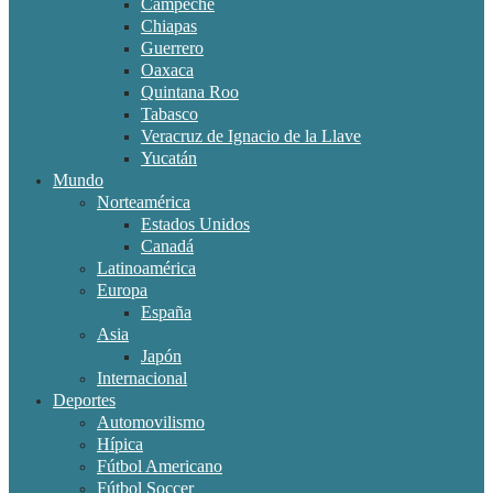
Campeche
Chiapas
Guerrero
Oaxaca
Quintana Roo
Tabasco
Veracruz de Ignacio de la Llave
Yucatán
Mundo
Norteamérica
Estados Unidos
Canadá
Latinoamérica
Europa
España
Asia
Japón
Internacional
Deportes
Automovilismo
Hípica
Fútbol Americano
Fútbol Soccer