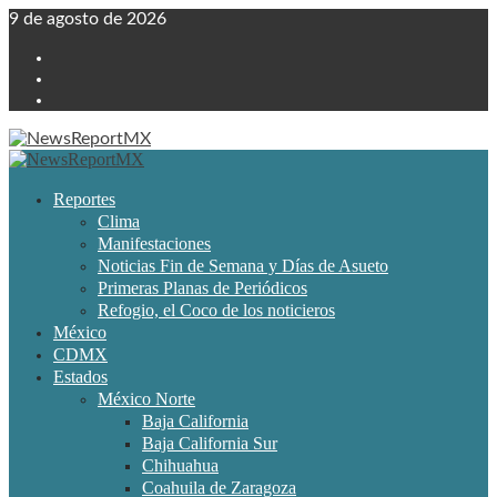
Skip
9 de agosto de 2026
to
Twitter
content
Facebook
Youtube
Primary
Menu
Reportes
Clima
Manifestaciones
Noticias Fin de Semana y Días de Asueto
Primeras Planas de Periódicos
Refogio, el Coco de los noticieros
México
CDMX
Estados
México Norte
Baja California
Baja California Sur
Chihuahua
Coahuila de Zaragoza