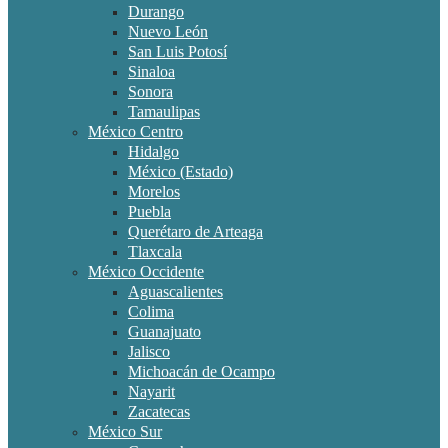
Durango
Nuevo León
San Luis Potosí
Sinaloa
Sonora
Tamaulipas
México Centro
Hidalgo
México (Estado)
Morelos
Puebla
Querétaro de Arteaga
Tlaxcala
México Occidente
Aguascalientes
Colima
Guanajuato
Jalisco
Michoacán de Ocampo
Nayarit
Zacatecas
México Sur