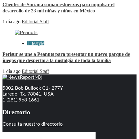
Clientes de Soriana suman esfuerzos para impulsar el
desarrollo de 23 mil niñas y niños en México
1 día ago
Editorial Staff
Lifestyle
Perisur se une a Peanuts para presentar un nuevo parque de
juegos que despertará la nostalgia de toda la familia
1 día ago
Editorial Staff
5802 Bob Bullock C1- 277Y
Laredo, Tx. 78041, USA
1 (281) 968 1661
Directorio
Consulta nuestro
directorio