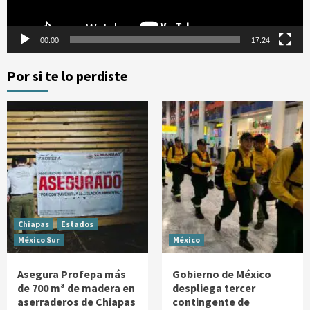
00:00
17:24
Por si te lo perdiste
Chiapas
Estados
México Sur
México
Asegura Profepa más
Gobierno de México
de 700 m³ de madera en
despliega tercer
aserraderos de Chiapas
contingente de