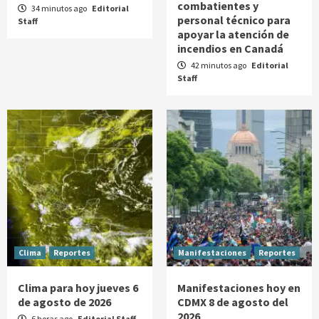
combatientes y
34 minutos ago
Editorial
personal técnico para
Staff
apoyar la atención de
incendios en Canadá
42 minutos ago
Editorial
Staff
Clima
Reportes
Manifestaciones
Reportes
Clima para hoy jueves 6
Manifestaciones hoy en
de agosto de 2026
CDMX 8 de agosto del
2026
6 horas ago
Editorial Staff