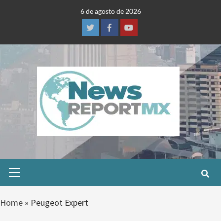
Skip
6 de agosto de 2026
to
content
Twitter
Facebook
Youtube
Primary
Menu
Home
»
Peugeot Expert