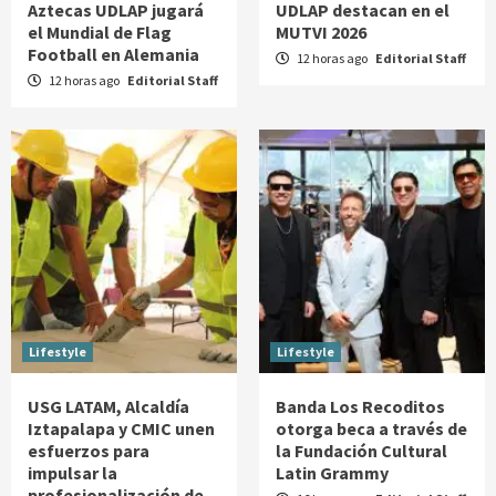
Aztecas UDLAP jugará
UDLAP destacan en el
el Mundial de Flag
MUTVI 2026
Football en Alemania
12 horas ago
Editorial Staff
12 horas ago
Editorial Staff
Lifestyle
Lifestyle
USG LATAM, Alcaldía
Banda Los Recoditos
Iztapalapa y CMIC unen
otorga beca a través de
esfuerzos para
la Fundación Cultural
impulsar la
Latin Grammy
profesionalización de