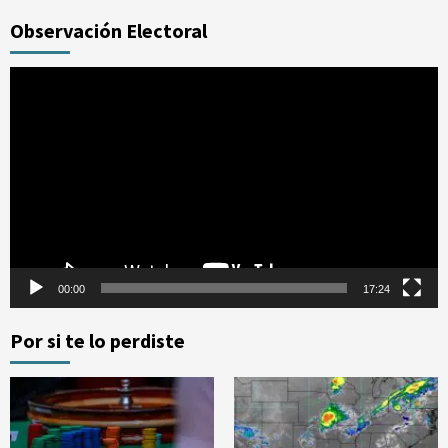
Observación Electoral
Reproductor
de
vídeo
00:00
17:24
Por si te lo perdiste