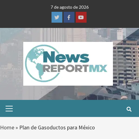
Skip
7 de agosto de 2026
to
content
Twitter
Facebook
Youtube
Primary
Menu
Home
»
Plan de Gasoductos para México