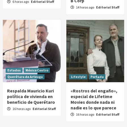
B Corp
6 horas ago
Editorial Staff
14 horas ago
Editorial Staff
Estados
México Centro
Querétaro de Arteaga
Lifestyle
Portada
Respalda Mauricio Kuri
«Rostros del engaño»,
política de vivienda en
especial de Lifetime
beneficio de Querétaro
Movies donde nada ni
nadie es lo que parece
16 horas ago
Editorial Staff
16 horas ago
Editorial Staff