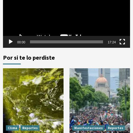
00:00
17:24
Por si te lo perdiste
Clima
Reportes
Manifestaciones
Reportes