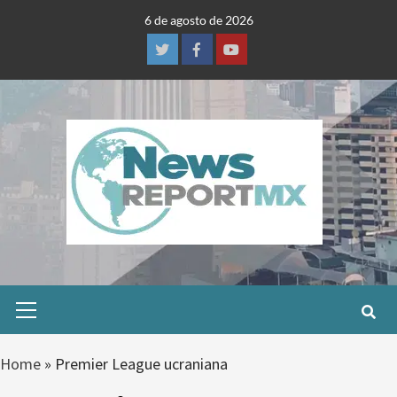
Skip
6 de agosto de 2026
to
content
Twitter
Facebook
Youtube
Primary
Menu
Home
»
Premier League ucraniana