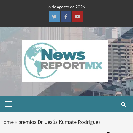
Skip
6 de agosto de 2026
to
content
Twitter
Facebook
Youtube
Primary
Menu
Home
»
premios Dr. Jesús Kumate Rodríguez