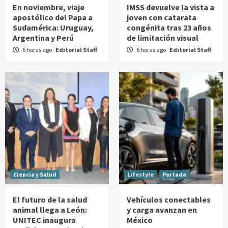
En noviembre, viaje
IMSS devuelve la vista a
apostólico del Papa a
joven con catarata
Sudamérica: Uruguay,
congénita tras 23 años
Argentina y Perú
de limitación visual
6 horas ago
Editorial Staff
6 horas ago
Editorial Staff
Ciencia y Salud
Lifestyle
Portada
El futuro de la salud
Vehículos conectables
animal llega a León:
y carga avanzan en
UNITEC inaugura
México