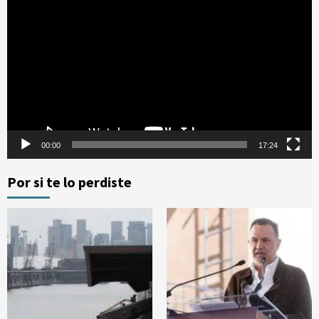
de
vídeo
00:00
17:24
Por si te lo perdiste