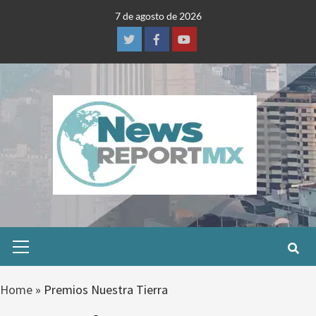
Skip
7 de agosto de 2026
to
content
Twitter
Facebook
Youtube
Primary
Menu
Home
»
Premios Nuestra Tierra