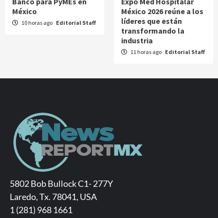
Banco para PyMEs en
Expo Med Hospitalar
México
México 2026 reúne a los
líderes que están
10 horas ago
Editorial Staff
transformando la
industria
11 horas ago
Editorial Staff
5802 Bob Bullock C1- 277Y
Laredo, Tx. 78041, USA
1 (281) 968 1661