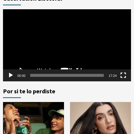
Reproductor
de
vídeo
00:00
17:24
Por si te lo perdiste