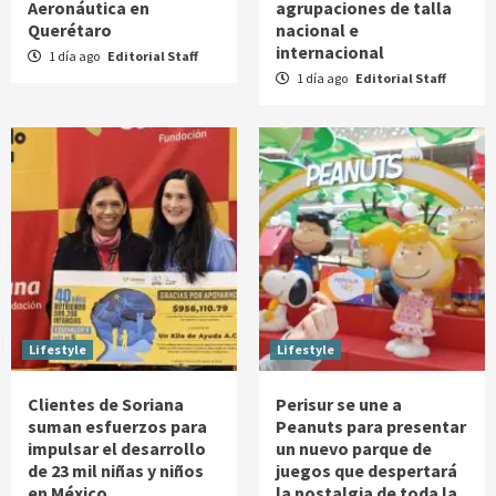
Aeronáutica en
agrupaciones de talla
Querétaro
nacional e
internacional
1 día ago
Editorial Staff
1 día ago
Editorial Staff
Lifestyle
Lifestyle
Clientes de Soriana
Perisur se une a
suman esfuerzos para
Peanuts para presentar
impulsar el desarrollo
un nuevo parque de
de 23 mil niñas y niños
juegos que despertará
en México
la nostalgia de toda la