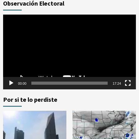
Observación Electoral
Reproductor
de
vídeo
00:00
17:24
Por si te lo perdiste