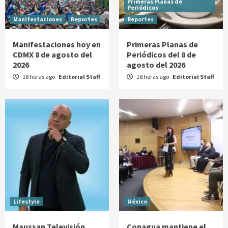
Primeras Planas de
Periódicos
Manifestaciones
Reportes
Reportes
Manifestaciones hoy en
Primeras Planas de
CDMX 8 de agosto del
Periódicos del 8 de
2026
agosto del 2026
18 horas ago
Editorial Staff
18 horas ago
Editorial Staff
Lifestyle
México
Maussan Televisión
Conagua mantiene el