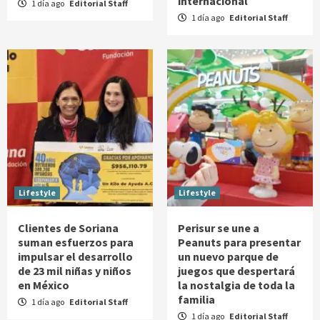
internacional
1 día ago
Editorial Staff
1 día ago
Editorial Staff
Lifestyle
Lifestyle
Clientes de Soriana
Perisur se une a
suman esfuerzos para
Peanuts para presentar
impulsar el desarrollo
un nuevo parque de
de 23 mil niñas y niños
juegos que despertará
en México
la nostalgia de toda la
familia
1 día ago
Editorial Staff
1 día ago
Editorial Staff