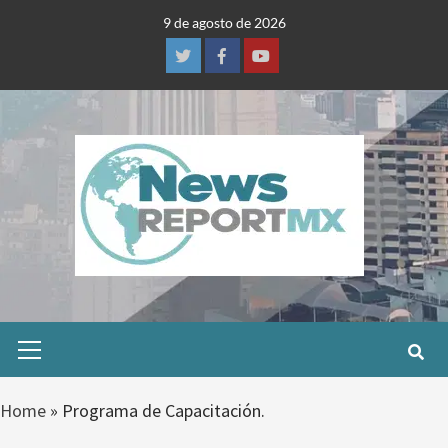
Skip
9 de agosto de 2026
to
content
Twitter
Facebook
Youtube
Primary
Menu
Home
»
Programa de Capacitación.