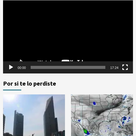
Reproductor
de
vídeo
00:00
17:24
Por si te lo perdiste