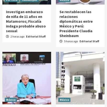
Investigan embarazo
Se restablecen las
de niña de 11 años en
relaciones
Matamoros; Fiscalía
diplomáticas entre
indaga probable abuso
México y Perú:
sexual
Presidente Claudia
Sheinbaum
2 horas ago
Editorial Staff
5 horas ago
Editorial Staff
México
México