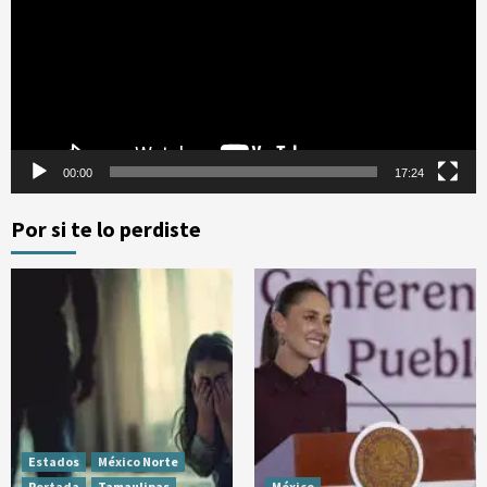
vídeo
00:00
17:24
Por si te lo perdiste
Estados
México Norte
Portada
Tamaulipas
México