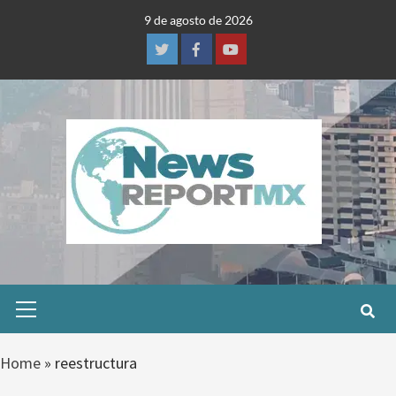
Skip
9 de agosto de 2026
to
content
Twitter
Facebook
Youtube
Primary
Menu
Home
»
reestructura