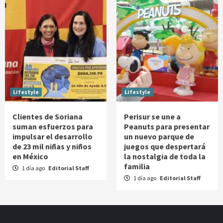
Lifestyle
Lifestyle
Clientes de Soriana
Perisur se une a
suman esfuerzos para
Peanuts para presentar
impulsar el desarrollo
un nuevo parque de
de 23 mil niñas y niños
juegos que despertará
en México
la nostalgia de toda la
familia
1 día ago
Editorial Staff
1 día ago
Editorial Staff