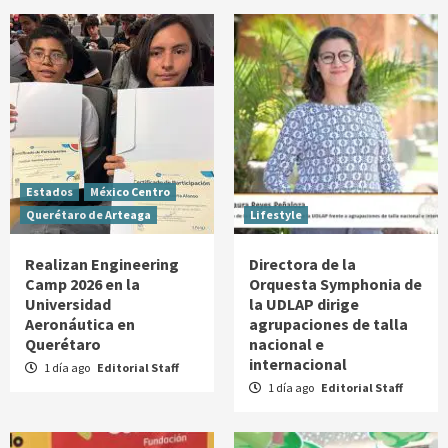
Estados
México Centro
Querétaro de Arteaga
Lifestyle
Realizan Engineering
Directora de la
Camp 2026 en la
Orquesta Symphonia de
Universidad
la UDLAP dirige
Aeronáutica en
agrupaciones de talla
Querétaro
nacional e
internacional
1 día ago
Editorial Staff
1 día ago
Editorial Staff