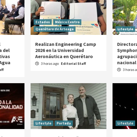
Estados
México Centro
Querétaro de Arteaga
Lifestyle
l
Realizan Engineering Camp
Director
a del
2026 en la Universidad
Symphoni
tivas
Aeronáutica en Querétaro
agrupaci
 Agua
nacional
3 horas ago
Editorial Staff
aff
3 horas 
Lifestyle
Portada
Lifestyle