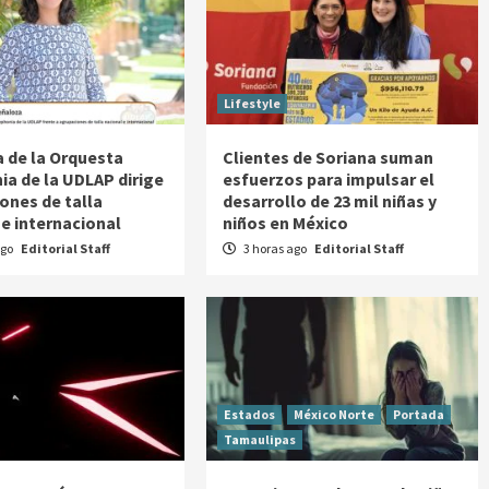
Lifestyle
a de la Orquesta
Clientes de Soriana suman
a de la UDLAP dirige
esfuerzos para impulsar el
ones de talla
desarrollo de 23 mil niñas y
 e internacional
niños en México
ago
Editorial Staff
3 horas ago
Editorial Staff
Estados
México Norte
Portada
Tamaulipas