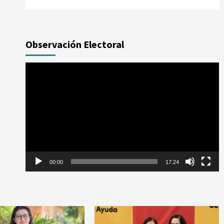
Observación Electoral
Reproductor
de
vídeo
00:00
17:24