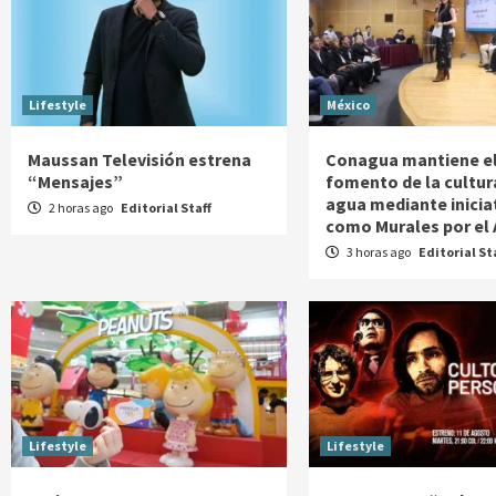
Lifestyle
México
Maussan Televisión estrena
Conagua mantiene e
“Mensajes”
fomento de la cultur
agua mediante inicia
2 horas ago
Editorial Staff
como Murales por el
3 horas ago
Editorial St
Lifestyle
Lifestyle