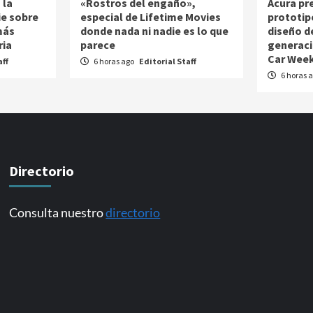
 la
«Rostros del engaño»,
Acura pr
ie sobre
especial de Lifetime Movies
prototip
más
donde nada ni nadie es lo que
diseño d
ria
parece
generaci
Car Week
aff
6 horas ago
Editorial Staff
6 horas 
Directorio
Consulta nuestro
directorio