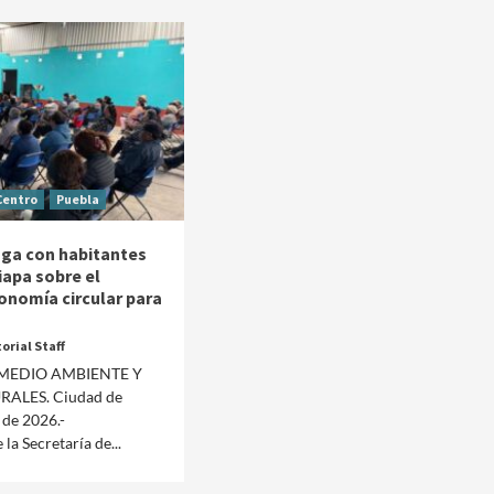
Centro
Puebla
ga con habitantes
iapa sobre el
onomía circular para
orial Staff
 MEDIO AMBIENTE Y
Manifestaciones
Reportes
ALES. Ciudad de
 de 2026.-
Manifestaciones hoy en CDMX 6 de agosto del
la Secretaría de...
2026
2 días ago
Editorial Staff