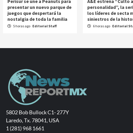
Perisur se une a Peanuts para
A&E estrena “Culto a
presentar un nuevo parque de
personalidad”, la ser
juegos que despertará la
los líderes de secta 
nostalgia de toda la familia
siniestros de la histo
5 horas ago
Editorial Staff
6 horas ago
Editorial St
5802 Bob Bullock C1- 277Y
Laredo, Tx. 78041, USA
1 (281) 968 1661