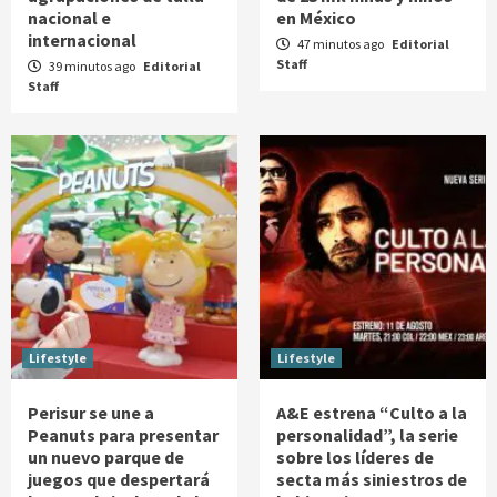
nacional e
en México
internacional
47 minutos ago
Editorial
Staff
39 minutos ago
Editorial
Staff
Lifestyle
Lifestyle
Perisur se une a
A&E estrena “Culto a la
Peanuts para presentar
personalidad”, la serie
un nuevo parque de
sobre los líderes de
juegos que despertará
secta más siniestros de