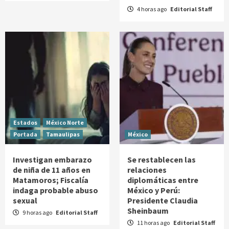
4 horas ago
Editorial Staff
Estados
México Norte
Portada
Tamaulipas
México
Investigan embarazo
Se restablecen las
de niña de 11 años en
relaciones
Matamoros; Fiscalía
diplomáticas entre
indaga probable abuso
México y Perú:
sexual
Presidente Claudia
Sheinbaum
9 horas ago
Editorial Staff
11 horas ago
Editorial Staff