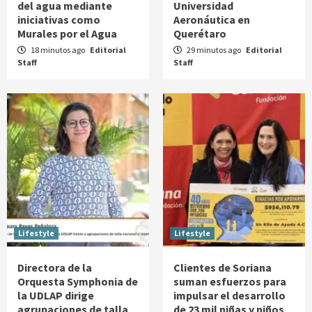
del agua mediante
Universidad
iniciativas como
Aeronáutica en
Murales por el Agua
Querétaro
18 minutos ago
Editorial
29 minutos ago
Editorial
Staff
Staff
Lifestyle
Lifestyle
Directora de la
Clientes de Soriana
Orquesta Symphonia de
suman esfuerzos para
la UDLAP dirige
impulsar el desarrollo
agrupaciones de talla
de 23 mil niñas y niños