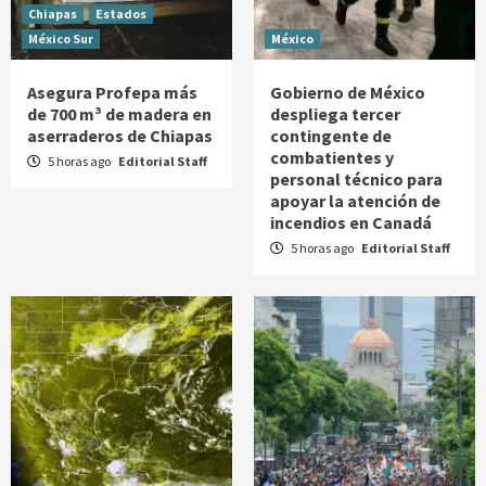
Chiapas
Estados
México Sur
México
Asegura Profepa más
Gobierno de México
de 700 m³ de madera en
despliega tercer
aserraderos de Chiapas
contingente de
combatientes y
5 horas ago
Editorial Staff
personal técnico para
apoyar la atención de
incendios en Canadá
5 horas ago
Editorial Staff