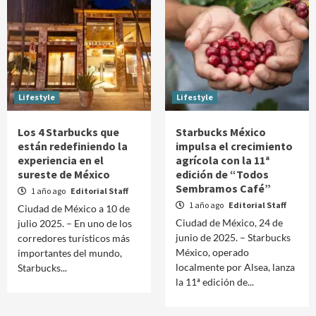
Lifestyle
Lifestyle
Los 4 Starbucks que
Starbucks México
están redefiniendo la
impulsa el crecimiento
experiencia en el
agrícola con la 11ª
sureste de México
edición de “Todos
Sembramos Café”
1 año ago
Editorial Staff
1 año ago
Editorial Staff
Ciudad de México a 10 de
Ciudad de México, 24 de
julio 2025. – En uno de los
junio de 2025. – Starbucks
corredores turísticos más
México, operado
importantes del mundo,
localmente por Alsea, lanza
Starbucks...
la 11ª edición de...