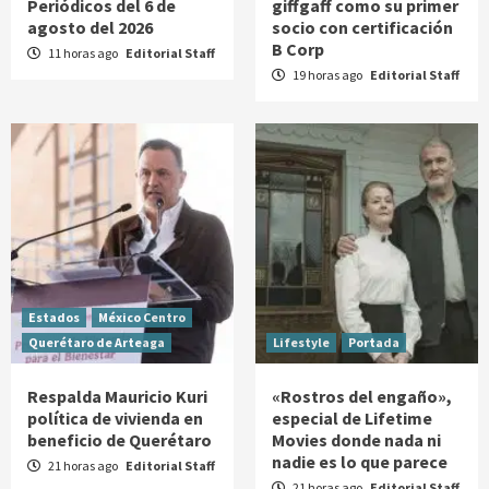
Periódicos del 6 de
giffgaff como su primer
agosto del 2026
socio con certificación
B Corp
11 horas ago
Editorial Staff
19 horas ago
Editorial Staff
Estados
México Centro
Querétaro de Arteaga
Lifestyle
Portada
Respalda Mauricio Kuri
«Rostros del engaño»,
política de vivienda en
especial de Lifetime
beneficio de Querétaro
Movies donde nada ni
nadie es lo que parece
21 horas ago
Editorial Staff
21 horas ago
Editorial Staff