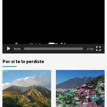
de
vídeo
00:00
17:24
Por si te lo perdiste