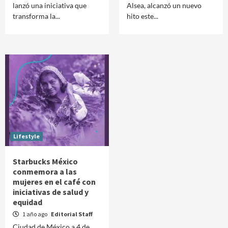
lanzó una iniciativa que
Alsea, alcanzó un nuevo
transforma la...
hito este...
Lifestyle
Starbucks México
conmemora a las
mujeres en el café con
iniciativas de salud y
equidad
1 año ago
Editorial Staff
Ciudad de México a 4 de