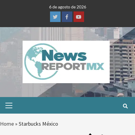
Skip
6 de agosto de 2026
to
content
Twitter
Facebook
Youtube
Primary
Menu
Home
»
Starbucks México