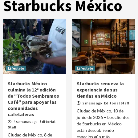
Starbucks México
Lifestyle
Lifestyle
Starbucks México
Starbucks renueva la
culmina la 12ª edición
experiencia de sus
de “Todos Sembramos
tiendas en México
Café” para apoyar las
2 meses ago
Editorial Staff
comunidades
Ciudad de México, 10 de
cafetaleras
junio de 2026 – Los clientes
4 semanas ago
Editorial
de Starbucks en México
Staff
están descubriendo
Ciudad de México, 8 de
espacios aún más