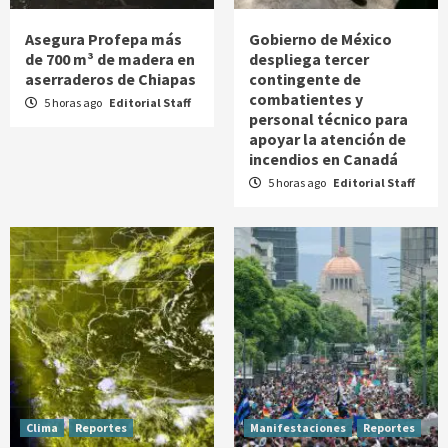
Asegura Profepa más
Gobierno de México
de 700 m³ de madera en
despliega tercer
aserraderos de Chiapas
contingente de
combatientes y
5 horas ago
Editorial Staff
personal técnico para
apoyar la atención de
incendios en Canadá
5 horas ago
Editorial Staff
Clima
Reportes
Manifestaciones
Reportes