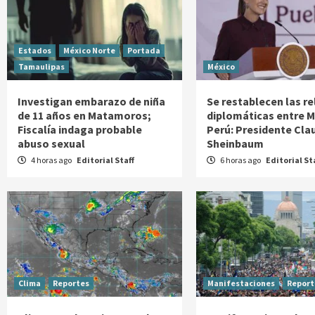
Estados
México Norte
Portada
Tamaulipas
México
Investigan embarazo de niña
Se restablecen las r
de 11 años en Matamoros;
diplomáticas entre M
Fiscalía indaga probable
Perú: Presidente Cla
abuso sexual
Sheinbaum
4 horas ago
Editorial Staff
6 horas ago
Editorial St
Clima
Reportes
Manifestaciones
Report