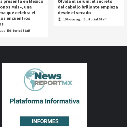
s presenta en México
Olvida el sérum: el secreto
onos Más», una
del cabello brillante empieza
ma que celebra el
desde el secado
 los encuentros
19 horas ago
Editorial Staff
os
 ago
Editorial Staff