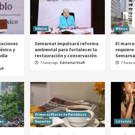
México
México
elaciones
Semarnat impulsará reforma
El marco
éxico y
ambiental para fortalecer la
requiere
udia
restauración y conservación
Semarna
7 horas ago
Editorial Staff
7 horas 
aff
Primeras Planas de Periódicos
es
Reportes
Lifestyle