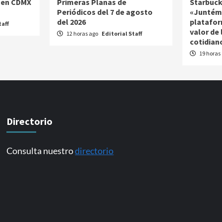
 en CDMX
Primeras Planas de
Starbuck
Periódicos del 7 de agosto
«Juntém
del 2026
platafor
taff
valor de
12 horas ago
Editorial Staff
cotidian
19 horas
Directorio
Consulta nuestro
directorio