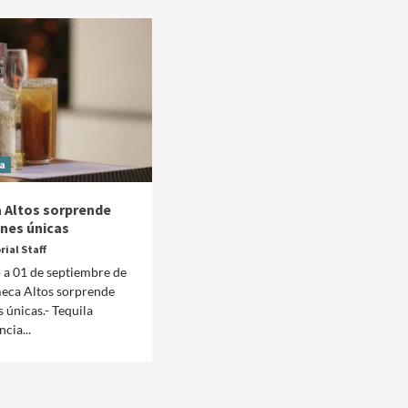
a
 Altos sorprende
ones únicas
rial Staff
 a 01 de septiembre de
meca Altos sorprende
 únicas.- Tequila
Manifestaciones
Reportes
cia...
Manifestaciones hoy en CDMX 5 de agosto del
2026
2 días ago
Editorial Staff