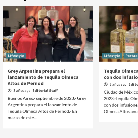
Lifestyle
Lifestyle
Portad
Grey Argentina prepara el
Tequila Olmeca
lanzamiento de Tequila Olmeca
con dos infusi
Altos de Pernod
3 años ago
Edito
3 años ago
Editorial Staff
Ciudad de México
Buenos Aires.- septiembre de 2023.- Grey
2023.-Tequila Ol
Argentina prepara el lanzamiento de
con dos infusiones
Tequila Olmeca Altos de Pernod.- En
Olmeca Altos anun
marzo de este...