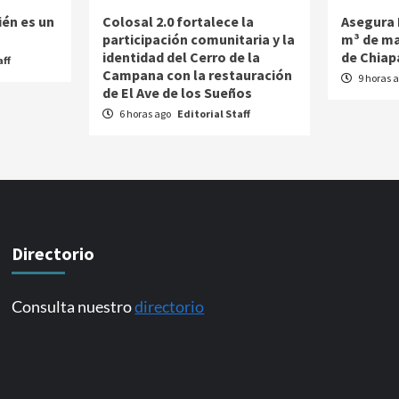
ién es un
Colosal 2.0 fortalece la
Asegura 
participación comunitaria y la
m³ de ma
identidad del Cerro de la
de Chiap
aff
Campana con la restauración
9 horas 
de El Ave de los Sueños
6 horas ago
Editorial Staff
Directorio
Consulta nuestro
directorio