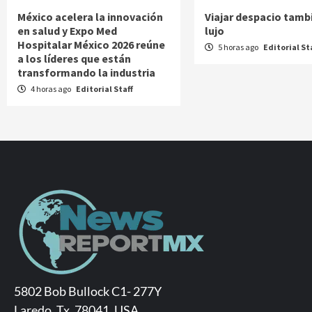
México acelera la innovación
Viajar despacio tamb
en salud y Expo Med
lujo
Hospitalar México 2026 reúne
5 horas ago
Editorial St
a los líderes que están
transformando la industria
4 horas ago
Editorial Staff
5802 Bob Bullock C1- 277Y
Laredo, Tx. 78041, USA