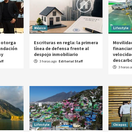
México
Lifestyle
 otorga
Escrituras en regla: la primera
Movilidad
Fundación
línea de defensa frente al
financia
my
despojo inmobiliario
velocida
descarbo
aff
3 horas ago
Editorial Staff
3 horas 
Lifestyle
Chiapas