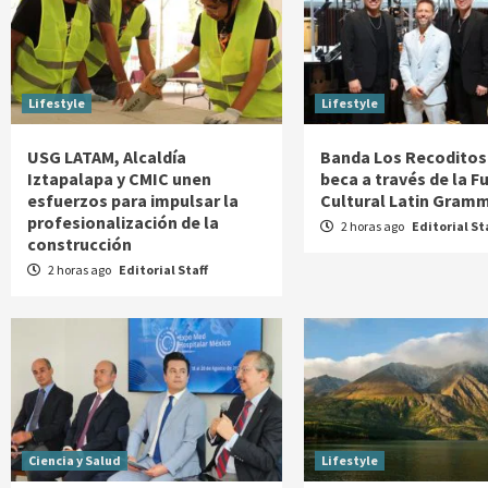
Lifestyle
Lifestyle
USG LATAM, Alcaldía
Banda Los Recoditos
Iztapalapa y CMIC unen
beca a través de la 
esfuerzos para impulsar la
Cultural Latin Gram
profesionalización de la
2 horas ago
Editorial St
construcción
2 horas ago
Editorial Staff
Ciencia y Salud
Lifestyle