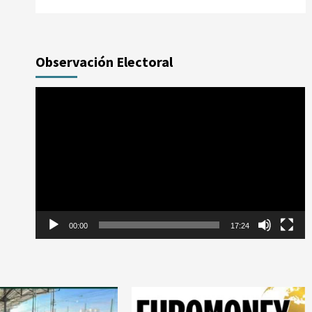
Observación Electoral
Reproductor
de
vídeo
00:00
17:24