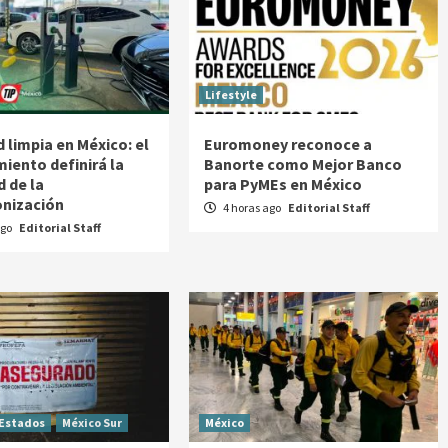
Lifestyle
 limpia en México: el
Euromoney reconoce a
miento definirá la
Banorte como Mejor Banco
d de la
para PyMEs en México
nización
4 horas ago
Editorial Staff
ago
Editorial Staff
Estados
México Sur
México