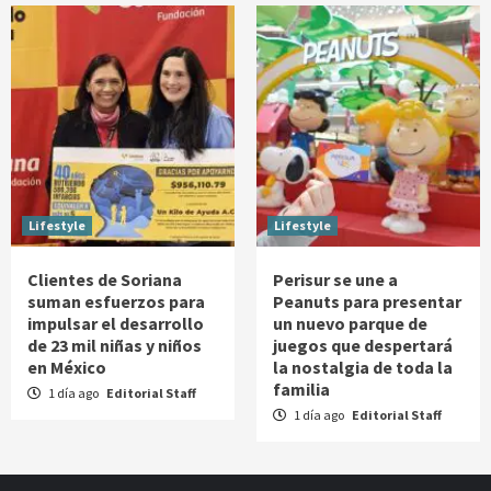
Lifestyle
Lifestyle
Clientes de Soriana
Perisur se une a
suman esfuerzos para
Peanuts para presentar
impulsar el desarrollo
un nuevo parque de
de 23 mil niñas y niños
juegos que despertará
en México
la nostalgia de toda la
familia
1 día ago
Editorial Staff
1 día ago
Editorial Staff