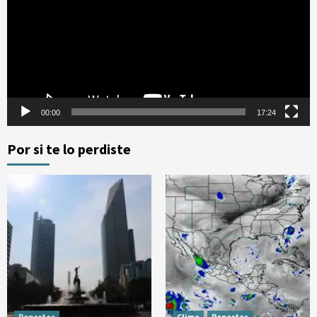
vídeo
00:00
17:24
Por si te lo perdiste
Reportes
Clima
Reportes