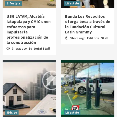
Lifestyle
Lifestyle
USG LATAM, Alcaldía
Banda Los Recoditos
Iztapalapa y CMIC unen
otorga beca a través de
esfuerzos para
la Fundación Cultural
impulsar la
Latin Grammy
profesionalización de
9 horas ago
Editorial Staff
la construcción
9 horas ago
Editorial Staff
México
Lifestyle