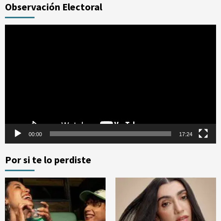
Observación Electoral
Reproductor
de
vídeo
00:00
17:24
Por si te lo perdiste