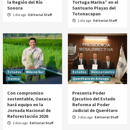
la Región del Río
Tortuga Marina” en el
Sonora
Santuario Playas del
Totonacapan
1 día ago
Editorial Staff
1 día ago
Editorial Staff
Estados
México Sur
Estados
México Centro
Oaxaca
Querétaro de Arteaga
Con compromiso
Presenta Poder
sustentable, Oaxaca
Ejecutivo del Estado
hará equipo en la
Reforma al Poder
Jornada Nacional de
Judicial de Querétaro
Reforestación 2026
3 días ago
Editorial Staff
2 días ago
Editorial Staff