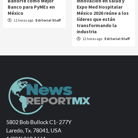
Banorte como Mejor
innovación en salud y
Banco para PyMEs en
Expo Med Hospitalar
México
México 2026 reúne a los
líderes que están
11 horas ago
Editorial Staff
transformando la
industria
12 horas ago
Editorial Staff
5802 Bob Bullock C1- 277Y
Laredo, Tx. 78041, USA