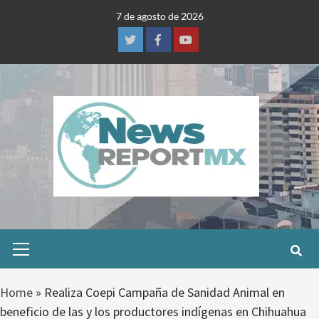
Skip
7 de agosto de 2026
to
content
Twitter
Facebook
Youtube
Primary
Menu
Home
»
Realiza Coepi Campaña de Sanidad Animal en
beneficio de las y los productores indígenas en Chihuahua