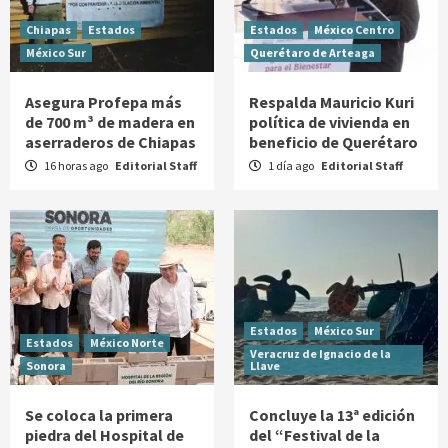
Chiapas
Estados
Estados
México Centro
México Sur
Querétaro de Arteaga
Asegura Profepa más
Respalda Mauricio Kuri
de 700 m³ de madera en
política de vivienda en
aserraderos de Chiapas
beneficio de Querétaro
16 horas ago
Editorial Staff
1 día ago
Editorial Staff
Estados
México Sur
Estados
México Norte
Veracruz de Ignacio de la
Sonora
Llave
Se coloca la primera
Concluye la 13ª edición
piedra del Hospital de
del “Festival de la