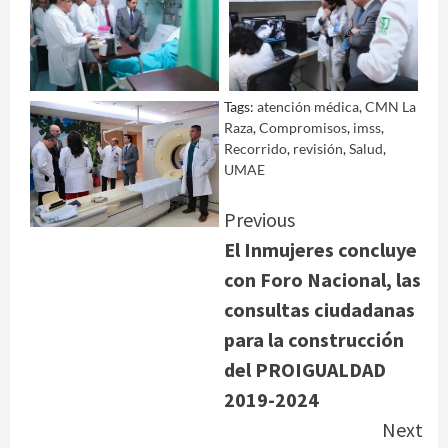
Tags:
atención médica
,
CMN La
Raza
,
Compromisos
,
imss
,
Recorrido
,
revisión
,
Salud
,
UMAE
Continue
Previous
El Inmujeres concluye
Reading
con Foro Nacional, las
consultas ciudadanas
para la construcción
del PROIGUALDAD
2019-2024
Next