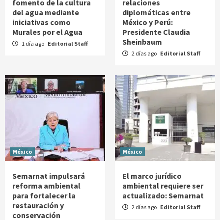
fomento de la cultura
relaciones
del agua mediante
diplomáticas entre
iniciativas como
México y Perú:
Murales por el Agua
Presidente Claudia
Sheinbaum
1 día ago
Editorial Staff
2 días ago
Editorial Staff
México
México
Semarnat impulsará
El marco jurídico
reforma ambiental
ambiental requiere ser
para fortalecer la
actualizado: Semarnat
restauración y
2 días ago
Editorial Staff
conservación