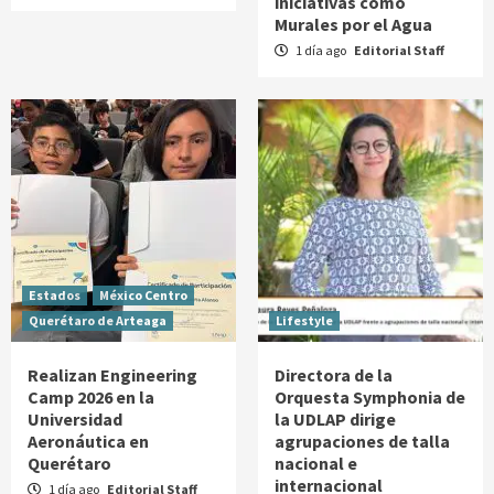
iniciativas como
Murales por el Agua
1 día ago
Editorial Staff
Estados
México Centro
Querétaro de Arteaga
Lifestyle
Realizan Engineering
Directora de la
Camp 2026 en la
Orquesta Symphonia de
Universidad
la UDLAP dirige
Aeronáutica en
agrupaciones de talla
Querétaro
nacional e
internacional
1 día ago
Editorial Staff