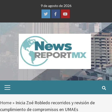
Skip
9 de agosto de 2026
to
content
Twitter
Facebook
Youtube
Primary
Menu
Home
»
Inicia Zoé Robledo recorridos y revisión de
cumplimiento de compromisos en UMAEs