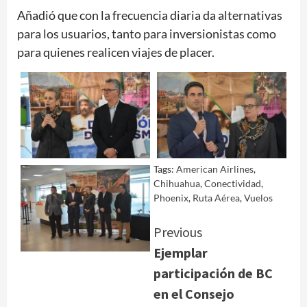
Añadió que con la frecuencia diaria da alternativas
para los usuarios, tanto para inversionistas como
para quienes realicen viajes de placer.
Tags:
American Airlines
,
Chihuahua
,
Conectividad
,
Phoenix
,
Ruta Aérea
,
Vuelos
Continue
Previous
Ejemplar
Reading
participación de BC
en el Consejo