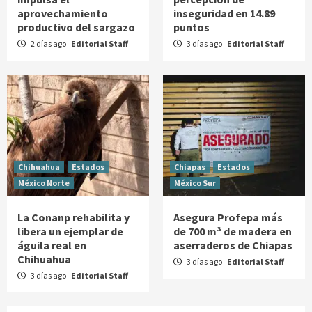
aprovechamiento
inseguridad en 14.89
productivo del sargazo
puntos
2 días ago
Editorial Staff
3 días ago
Editorial Staff
Chihuahua
Estados
Chiapas
Estados
México Norte
México Sur
La Conanp rehabilita y
Asegura Profepa más
libera un ejemplar de
de 700 m³ de madera en
águila real en
aserraderos de Chiapas
Chihuahua
3 días ago
Editorial Staff
3 días ago
Editorial Staff