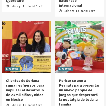
Querétaro
nacional e
internacional
1 día ago
Editorial Staff
1 día ago
Editorial Staff
Lifestyle
Lifestyle
Clientes de Soriana
Perisur se une a
suman esfuerzos para
Peanuts para presentar
impulsar el desarrollo
un nuevo parque de
de 23 mil niñas y niños
juegos que despertará
en México
la nostalgia de toda la
familia
1 día ago
Editorial Staff