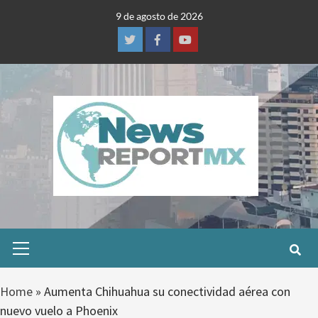
Skip
9 de agosto de 2026
to
content
Twitter
Facebook
Youtube
Primary
Menu
Home
»
Aumenta Chihuahua su conectividad aérea con
nuevo vuelo a Phoenix