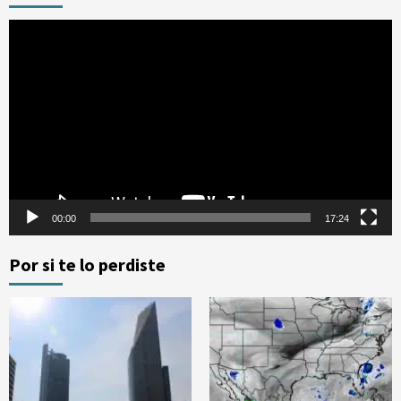
Reproductor
de
vídeo
00:00
17:24
Por si te lo perdiste