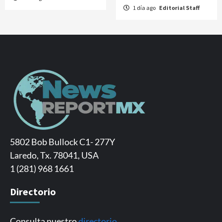
1 día ago
Editorial Staff
5802 Bob Bullock C1- 277Y
Laredo, Tx. 78041, USA
1 (281) 968 1661
Directorio
Consulta nuestro
directorio