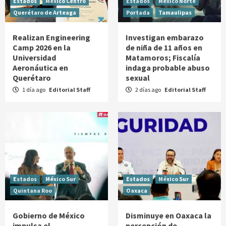
Estados
México Centro
Estados
México Norte
Querétaro de Arteaga
Portada
Tamaulipas
Realizan Engineering
Investigan embarazo
Camp 2026 en la
de niña de 11 años en
Universidad
Matamoros; Fiscalía
Aeronáutica en
indaga probable abuso
Querétaro
sexual
1 día ago
Editorial Staff
2 días ago
Editorial Staff
Estados
México Sur
Estados
México Sur
Quintana Roo
Oaxaca
Gobierno de México
Disminuye en Oaxaca la
impulsa el
percepción de