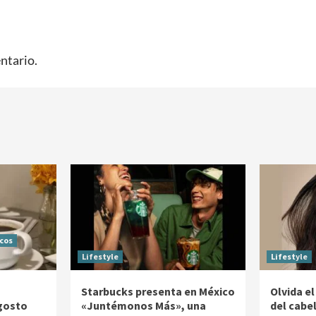
ntario.
icos
Lifestyle
Lifestyle
Starbucks presenta en México
Olvida el
agosto
«Juntémonos Más», una
del cabe