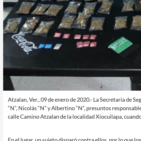
Atzalan, Ver., 09 de enero de 2020.- La Secretaría de S
“N”, Nicolás “N” y Albertino “N”, presuntos responsabl
calle Camino Atzalan de la localidad Xiocuilapa, cuand
En el lugar, un sujeto disparó contra ellos, por lo que l