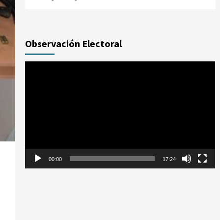
Observación Electoral
Reproductor
de
vídeo
00:00
17:24