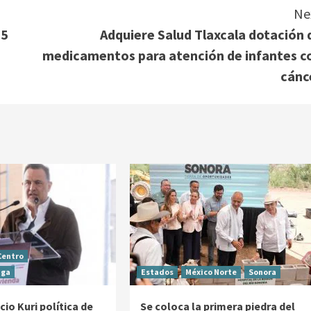
Ne
55
Adquiere Salud Tlaxcala dotación 
medicamentos para atención de infantes c
cánc
Centro
aga
Estados
México Norte
Sonora
io Kuri política de
Se coloca la primera piedra del