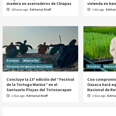
madera en aserraderos de Chiapas
vivienda en be
18 horas ago
Editorial Staff
1 día ago
Editori
Estados
México Sur
Veracruz de Ignacio de la Llave
Estados
México 
Concluye la 13ª edición del “Festival
Con compromis
de la Tortuga Marina” en el
Oaxaca hará eq
Santuario Playas del Totonacapan
Nacional de Re
2 días ago
Editorial Staff
2 días ago
Editor