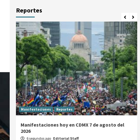
Reportes
Manifestaciones
Reportes
Manifestaciones hoy en CDMX 7 de agosto del
2026
6 segundos ago
Editorial Staff