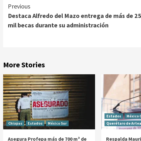
Continue
Previous
Destaca Alfredo del Mazo entrega de más de 2
Reading
mil becas durante su administración
More Stories
Estados
México 
Chiapas
Estados
México Sur
Querétaro de Arte
Asegura Profepa más de 700 m³ de
Respalda Mauric