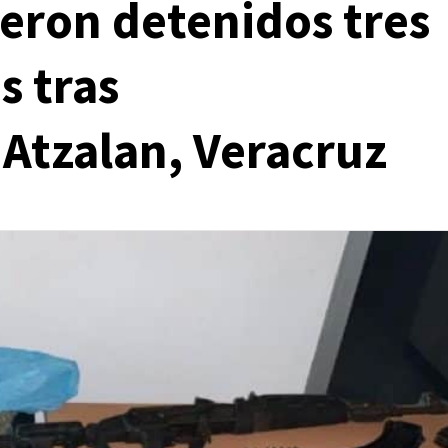
eron detenidos tres
s tras
Atzalan, Veracruz
Primeras Planas de Periódicos
Reportes
Primeras Planas de Periódicos del 6 de agosto
del 2026
1 día ago
Editorial Staff