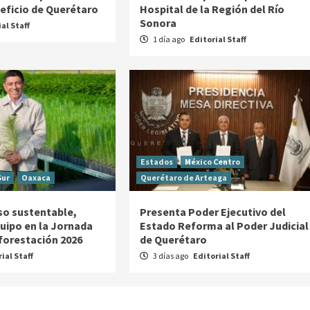
neficio de Querétaro
Hospital de la Región del Río
Sonora
al Staff
1 día ago
Editorial Staff
Estados
México Centro
Sur
Oaxaca
Querétaro de Arteaga
o sustentable,
Presenta Poder Ejecutivo del
uipo en la Jornada
Estado Reforma al Poder Judicial
forestación 2026
de Querétaro
ial Staff
3 días ago
Editorial Staff