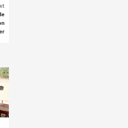
xt
de
on
er