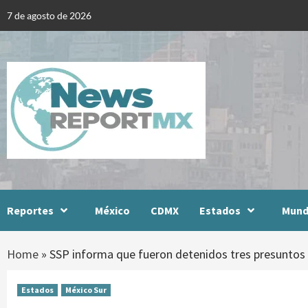
Skip
7 de agosto de 2026
to
content
Reportes
México
CDMX
Estados
Mun
Home
»
SSP informa que fueron detenidos tres presuntos 
Estados
México Sur