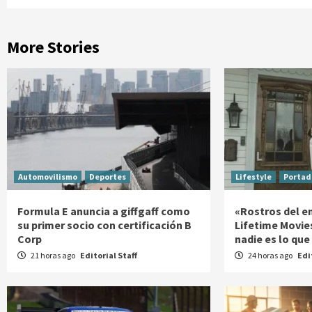
More Stories
Automovilismo
Deportes
Lifestyle
Portad
Formula E anuncia a giffgaff como
«Rostros del e
su primer socio con certificación B
Lifetime Movie
Corp
nadie es lo que
21 horas ago
Editorial Staff
24 horas ago
Edi