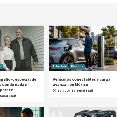
a
Lifestyle
Portada
ngaño», especial de
Vehículos conectables y carga
s donde nada ni
avanzan en México
 parece
1 día ago
Editorial Staff
torial Staff