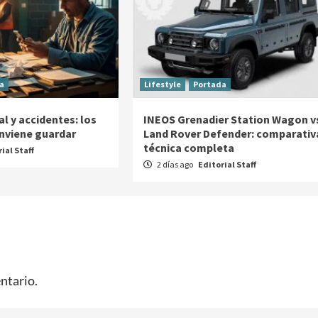
a
Lifestyle
Portada
l y accidentes: los
INEOS Grenadier Station Wagon v
nviene guardar
Land Rover Defender: comparativ
técnica completa
ial Staff
2 días ago
Editorial Staff
ntario.