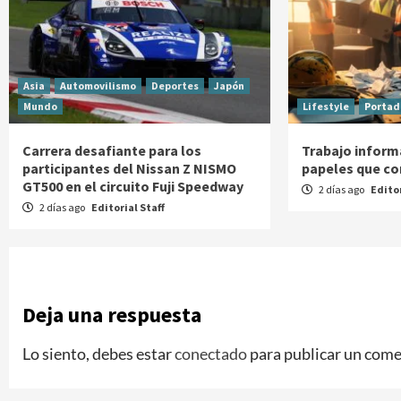
Asia
Automovilismo
Deportes
Japón
Mundo
Lifestyle
Portad
Carrera desafiante para los
Trabajo informa
participantes del Nissan Z NISMO
papeles que co
GT500 en el circuito Fuji Speedway
2 días ago
Editor
2 días ago
Editorial Staff
Deja una respuesta
Lo siento, debes estar
conectado
para publicar un come