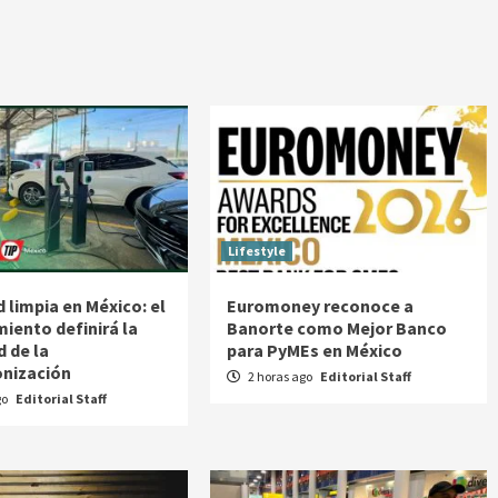
Lifestyle
 limpia en México: el
Euromoney reconoce a
miento definirá la
Banorte como Mejor Banco
d de la
para PyMEs en México
nización
2 horas ago
Editorial Staff
go
Editorial Staff