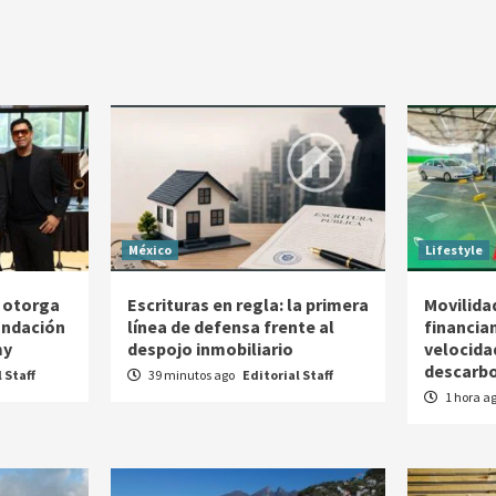
México
Lifestyle
 otorga
Escrituras en regla: la primera
Movilidad
Fundación
línea de defensa frente al
financia
my
despojo inmobiliario
velocida
descarbo
 Staff
39 minutos ago
Editorial Staff
1 hora a