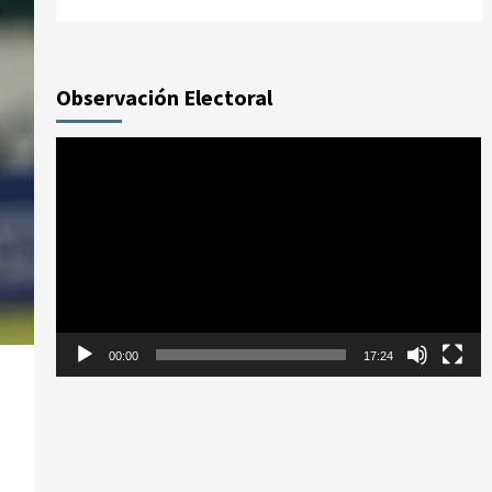
Observación Electoral
Reproductor
de
vídeo
00:00
17:24