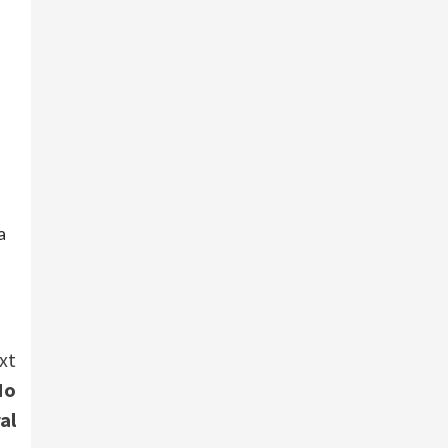
a
xt
No
al