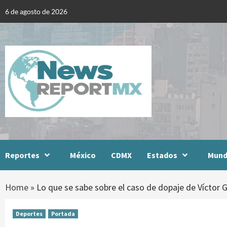
Skip
6 de agosto de 2026
to
content
Reportes
México
CDMX
Estados
Mun
Home
»
Lo que se sabe sobre el caso de dopaje de Víctor
Deportes
Portada