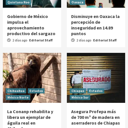
Quintana Roo
Oaxaca
Gobierno de México
Disminuye en Oaxaca la
impulsa el
percepción de
aprovechamiento
inseguridad en 14.89
productivo del sargazo
puntos
2 días ago
Editorial Staff
2 días ago
Editorial Staff
Chihuahua
Estados
Chiapas
Estados
México Norte
México Sur
La Conanp rehabilita y
Asegura Profepa más
libera un ejemplar de
de 700 m³ de madera en
águila real en
aserraderos de Chiapas