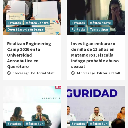
Estados
México Centro
Estados
México Norte
Querétaro de Arteaga
Portada
Tamaulipas
Realizan Engineering
Investigan embarazo
Camp 2026 en la
de niña de 11 años en
Universidad
Matamoros; Fiscalía
Aeronáutica en
indaga probable abuso
Querétaro
sexual
6 horas ago
Editorial Staff
14 horas ago
Editorial Staff
Estados
México Sur
Estados
México Sur