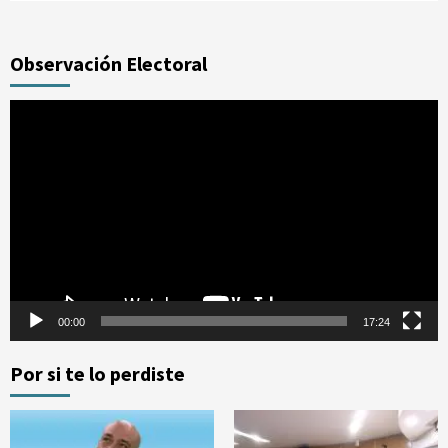
Observación Electoral
Reproductor
de
vídeo
00:00
17:24
Por si te lo perdiste