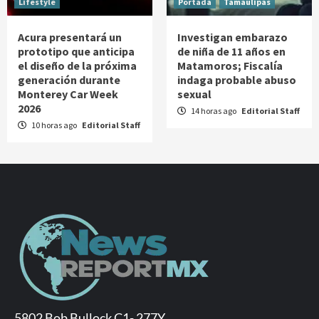
Lifestyle
Portada
Tamaulipas
Acura presentará un
Investigan embarazo
prototipo que anticipa
de niña de 11 años en
el diseño de la próxima
Matamoros; Fiscalía
generación durante
indaga probable abuso
Monterey Car Week
sexual
2026
14 horas ago
Editorial Staff
10 horas ago
Editorial Staff
5802 Bob Bullock C1- 277Y