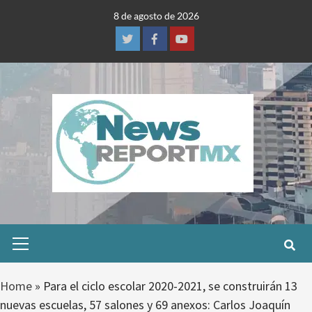
Skip
8 de agosto de 2026
to
content
Twitter
Facebook
Youtube
Primary
Menu
Home
»
Para el ciclo escolar 2020-2021, se construirán 13
nuevas escuelas, 57 salones y 69 anexos: Carlos Joaquín