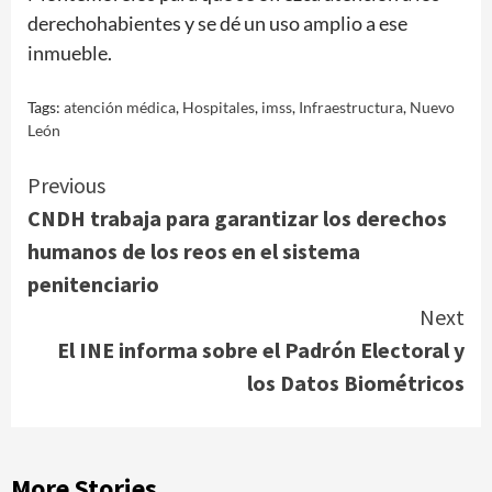
derechohabientes y se dé un uso amplio a ese
inmueble.
Tags:
atención médica
,
Hospitales
,
imss
,
Infraestructura
,
Nuevo
León
Continue
Previous
CNDH trabaja para garantizar los derechos
Reading
humanos de los reos en el sistema
penitenciario
Next
El INE informa sobre el Padrón Electoral y
los Datos Biométricos
More Stories