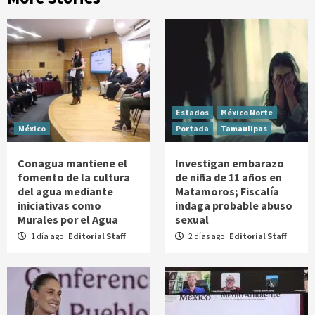
Estados
México Norte
México
Portada
Tamaulipas
Conagua mantiene el
Investigan embarazo
fomento de la cultura
de niña de 11 años en
del agua mediante
Matamoros; Fiscalía
iniciativas como
indaga probable abuso
Murales por el Agua
sexual
1 día ago
Editorial Staff
2 días ago
Editorial Staff