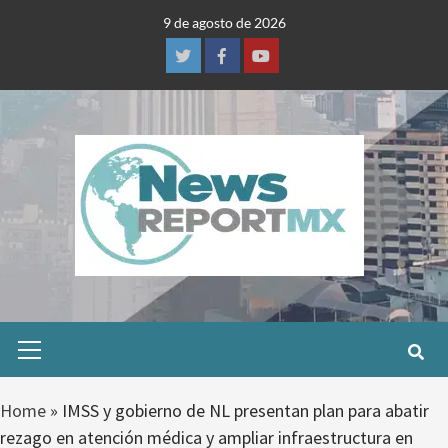
Skip
9 de agosto de 2026
to
content
Twitter
Facebook
Youtube
Primary
Menu
Home
»
IMSS y gobierno de NL presentan plan para abatir
rezago en atención médica y ampliar infraestructura en