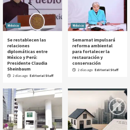
México
México
Se restablecen las
Semarnat impulsará
relaciones
reforma ambiental
diplomáticas entre
para fortalecer la
México y Perú:
restauración y
Presidente Claudia
conservación
Sheinbaum
2 días ago
Editorial Staff
2 días ago
Editorial Staff