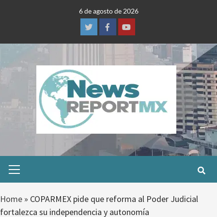
Skip
6 de agosto de 2026
to
content
Twitter
Facebook
Youtube
Primary
Menu
Home
»
COPARMEX pide que reforma al Poder Judicial
fortalezca su independencia y autonomía