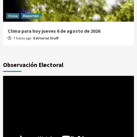
Clima
Reportes
Clima para hoy jueves 6 de agosto de 2026
7 horas ago
Editorial Staff
Observación Electoral
Reproductor
de
vídeo