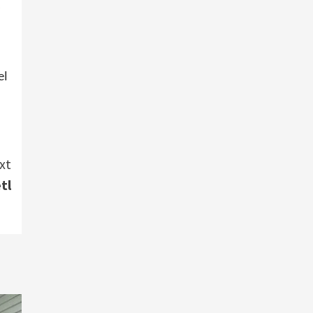
s
el
xt
tl