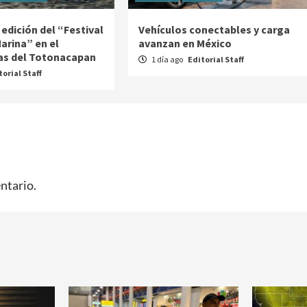
 edición del “Festival
Vehículos conectables y carga
arina” en el
avanzan en México
as del Totonacapan
1 día ago
Editorial Staff
torial Staff
ntario.