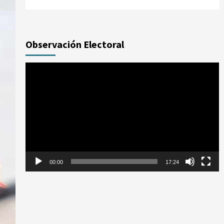
Observación Electoral
Reproductor
de
vídeo
00:00
17:24