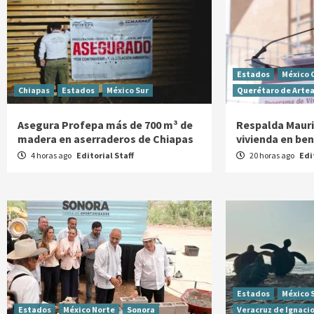
Estados
México 
Chiapas
Estados
México Sur
Querétaro de Arte
Asegura Profepa más de 700 m³ de
Respalda Mauric
madera en aserraderos de Chiapas
vivienda en be
4 horas ago
Editorial Staff
20 horas ago
Edi
Estados
México 
Estados
México Norte
Sonora
Veracruz de Ignacio