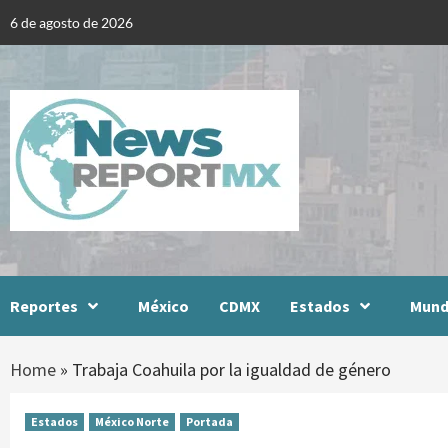
Skip
6 de agosto de 2026
to
content
Reportes
México
CDMX
Estados
Mun
Home
»
Trabaja Coahuila por la igualdad de género
Estados
México Norte
Portada