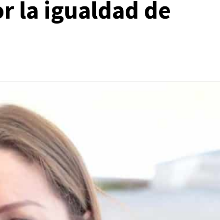
r la igualdad de
Manifestaciones
Reportes
Manifestaciones hoy en CDMX 5 de agosto del
2026
1 día ago
Editorial Staff