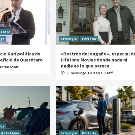
Centro
aga
Lifestyle
Portada
io Kuri política de
«Rostros del engaño», especial d
neficio de Querétaro
Lifetime Movies donde nada ni
nadie es lo que parece
torial Staff
20 horas ago
Editorial Staff
Sur
 de la Llave
Lifestyle
Portada