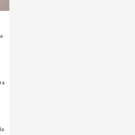
la
ra
d
la