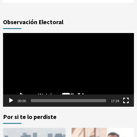
Observación Electoral
Reproductor
de
vídeo
00:00
17:24
Por si te lo perdiste