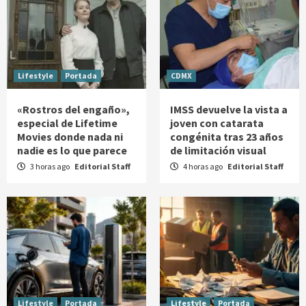
Lifestyle
Portada
CDMX
«Rostros del engaño»,
IMSS devuelve la vista a
especial de Lifetime
joven con catarata
Movies donde nada ni
congénita tras 23 años
nadie es lo que parece
de limitación visual
3 horas ago
Editorial Staff
4 horas ago
Editorial Staff
Lifestyle
Portada
Lifestyle
Portada