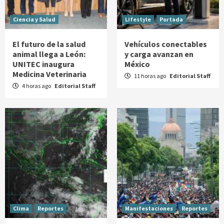
Ciencia y Salud
Lifestyle
Portada
El futuro de la salud
Vehículos conectables
animal llega a León:
y carga avanzan en
UNITEC inaugura
México
Medicina Veterinaria
11 horas ago
Editorial Staff
4 horas ago
Editorial Staff
Clima
Reportes
Manifestaciones
Reportes