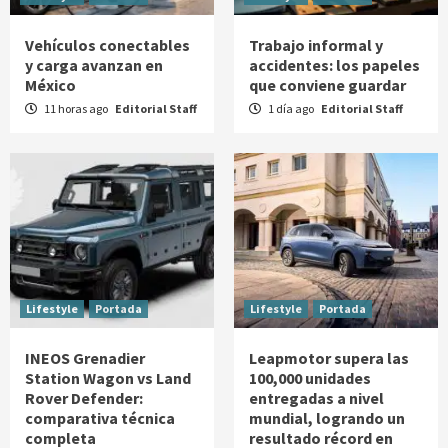
Vehículos conectables
Trabajo informal y
y carga avanzan en
accidentes: los papeles
México
que conviene guardar
11 horas ago
Editorial Staff
1 día ago
Editorial Staff
Lifestyle
Portada
Lifestyle
Portada
INEOS Grenadier
Leapmotor supera las
Station Wagon vs Land
100,000 unidades
Rover Defender:
entregadas a nivel
comparativa técnica
mundial, logrando un
completa
resultado récord en