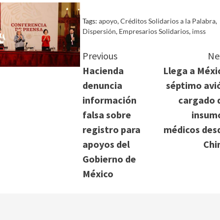
Tags:
apoyo
,
Créditos Solidarios a la Palabra
,
Dispersión
,
Empresarios Solidarios
,
imss
Continue
Previous
Ne
Hacienda
Llega a Méxi
Reading
denuncia
séptimo avi
información
cargado 
falsa sobre
insum
registro para
médicos des
apoyos del
Chi
Gobierno de
México