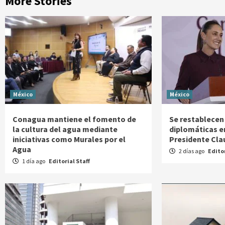
More Stories
México
México
Conagua mantiene el fomento de
Se restablecen 
la cultura del agua mediante
diplomáticas e
iniciativas como Murales por el
Presidente Cl
Agua
2 días ago
Editor
1 día ago
Editorial Staff