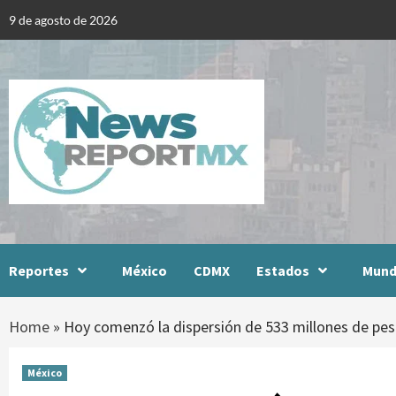
Skip
9 de agosto de 2026
to
content
Reportes
México
CDMX
Estados
Mun
Home
»
Hoy comenzó la dispersión de 533 millones de peso
México