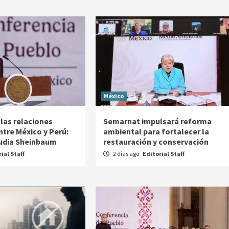
México
las relaciones
Semarnat impulsará reforma
ntre México y Perú:
ambiental para fortalecer la
audia Sheinbaum
restauración y conservación
ial Staff
2 días ago
Editorial Staff