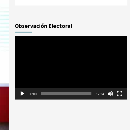
Observación Electoral
Reproductor
de
vídeo
00:00
17:24