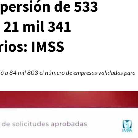
persión de 533
 21 mil 341
rios: IMSS
ndió a 84 mil 803 el número de empresas validadas para
Clima
Reportes
Clima para hoy viernes 7 de agosto de 2026
2 días ago
Editorial Staff