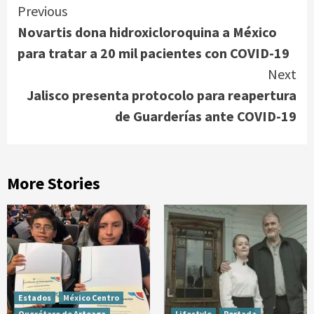
Continue
Previous
Novartis dona hidroxicloroquina a México
Reading
para tratar a 20 mil pacientes con COVID-19
Next
Jalisco presenta protocolo para reapertura
de Guarderías ante COVID-19
More Stories
Estados
México Centro
Querétaro de Arteaga
Lifestyle
Portada