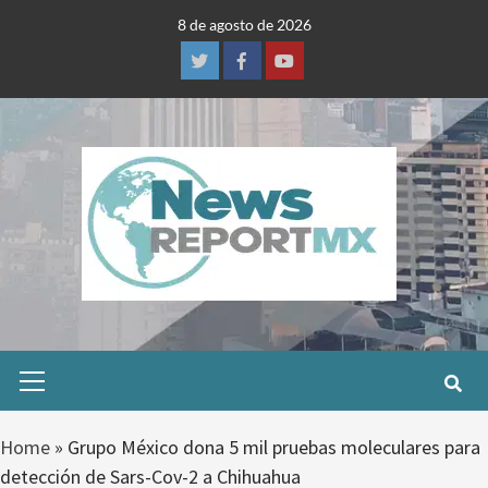
Skip
8 de agosto de 2026
to
content
Twitter
Facebook
Youtube
Primary
Menu
Home
»
Grupo México dona 5 mil pruebas moleculares para
detección de Sars-Cov-2 a Chihuahua