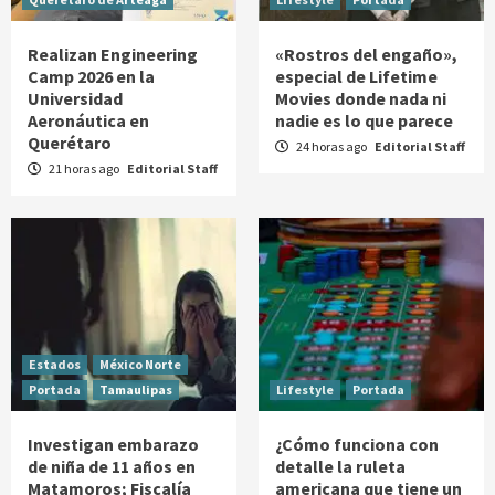
Realizan Engineering
«Rostros del engaño»,
Camp 2026 en la
especial de Lifetime
Universidad
Movies donde nada ni
Aeronáutica en
nadie es lo que parece
Querétaro
24 horas ago
Editorial Staff
21 horas ago
Editorial Staff
Estados
México Norte
Portada
Tamaulipas
Lifestyle
Portada
Investigan embarazo
¿Cómo funciona con
de niña de 11 años en
detalle la ruleta
Matamoros; Fiscalía
americana que tiene un