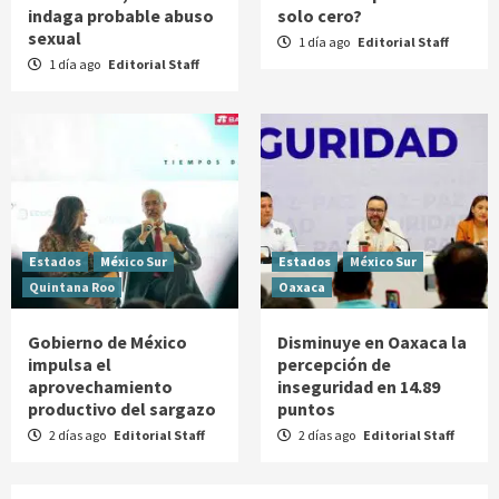
indaga probable abuso
solo cero?
sexual
1 día ago
Editorial Staff
1 día ago
Editorial Staff
Estados
México Sur
Estados
México Sur
Quintana Roo
Oaxaca
Gobierno de México
Disminuye en Oaxaca la
impulsa el
percepción de
aprovechamiento
inseguridad en 14.89
productivo del sargazo
puntos
2 días ago
Editorial Staff
2 días ago
Editorial Staff